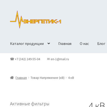
Перейти
Перейти
к
к
навигации
содержимому
Каталог продукции
Главная
О нас
Блог
Главная
Доставка
Контакты
Корзина
Новости
О Компан
☎ +7 (342) 249-55-04
✉ en-1@mail.ru
Политики конфиденциальности
Продукция
Главная
Товар Напряжение (кВ)
4 кВ
4 кВ
Активные фильтры