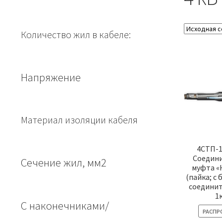
Количество жил в кабеле:
Напряжение
Материал изоляции кабеля
4СТП-1
Соедин
Сечение жил, мм2
муфта «
(пайка; с
соединит
1
С наконечниками/
РАСПР