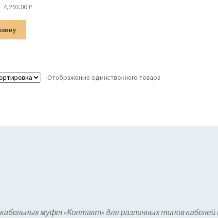
Первоначальная
Текущая
4,293.00
₽
цена
цена:
составляла
4,293.00 ₽.
рзину
5,051.00 ₽.
Отображение единственного товара
кабельных муфт «Контакт» для различных типов кабелей