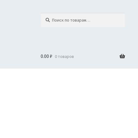
Искать:
Поиск
0.00
₽
0 товаров