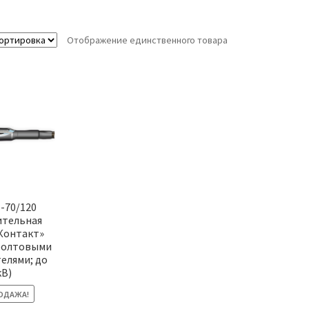
Отображение единственного товара
-70/120
ительная
Контакт»
 болтовыми
елями; до
кВ)
ОДАЖА!