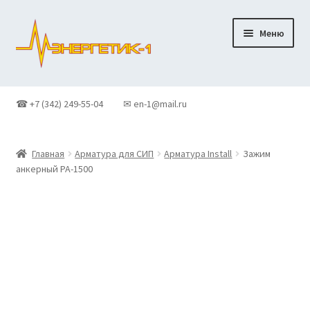
Перейти
Перейти
Меню
к
к
навигации
содержимому
Главная
☎ +7 (342) 249-55-04
✉ en-1@mail.ru
Доставка
Главная
Арматура для СИП
Арматура Install
Зажим
Контакты
анкерный PA-1500
Корзина
Новости
О Компании
Оформление заказа