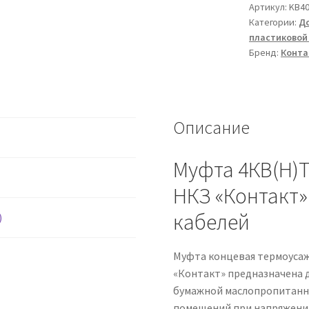
муфта
Артикул:
KB40
Категории:
До
4КВ(Н)ТП-1
пластиковой
70/120
Бренд:
Конта
Контакт
(НКЗ
пружина)
Описание
Муфта 4КВ(Н)Т
НКЗ «Контакт»
кабелей
)
Муфта концевая термоусаж
«Контакт» предназначена 
бумажной маслопропитанно
помещений при напряжении