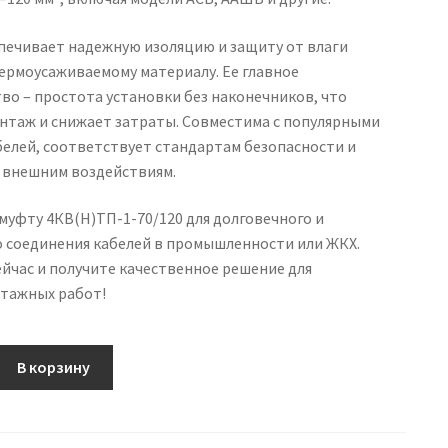
печивает надежную изоляцию и защиту от влаги
ермоусаживаемому материалу. Ее главное
о – простота установки без наконечников, что
онтаж и снижает затраты. Совместима с популярными
белей, соответствует стандартам безопасности и
к внешним воздействиям.
уфту 4КВ(Н)ТП-1-70/120 для долговечного и
о соединения кабелей в промышленности или ЖКХ.
йчас и получите качественное решение для
тажных работ!
В корзину