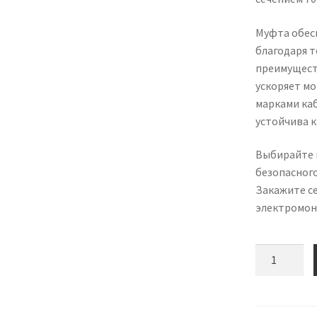
Муфта обес
благодаря т
преимуществ
ускоряет м
марками ка
устойчива 
Выбирайте м
безопасног
Закажите се
электромон
Количество
товара
Кабельная
концевая