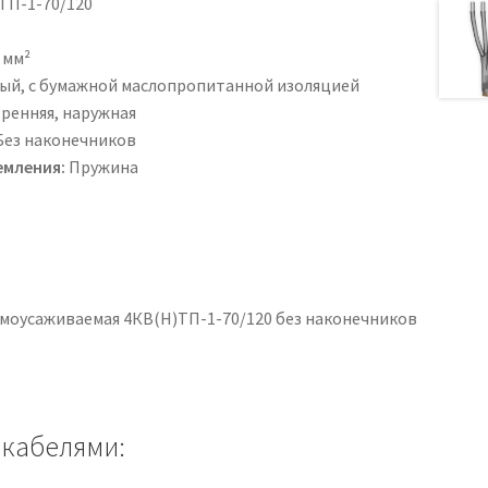
ТП-1-70/120
 мм²
ый, с бумажной маслопропитанной изоляцией
ренняя, наружная
ез наконечников
емления:
Пружина
моусаживаемая 4КВ(Н)ТП-1-70/120 без наконечников
 кабелями: