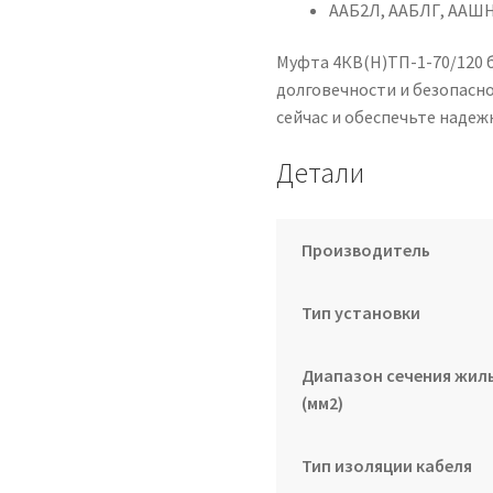
ААБ2Л, ААБЛГ, ААШН
Муфта 4КВ(Н)ТП-1-70/120 б
долговечности и безопасн
сейчас и обеспечьте надеж
Детали
Производитель
Тип установки
Диапазон сечения жил
(мм2)
Тип изоляции кабеля