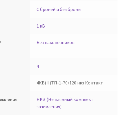
С броней и без брони
1 кВ
/
Без наконечников
4
4КВ(Н)ТП-1-70/120 нкз Контакт
земления
НКЗ (Не паянный комплект
заземления)