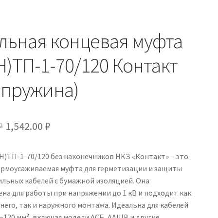
льная концевая муфта
Н)ТП-1-70/120 Контакт
 пружина)
Первоначальная
Текущая
₽
1,542.00
₽
цена
цена:
)ТП-1-70/120 без наконечников НКЗ «Контакт» – это
составляла
1,542.00 ₽.
ермоусаживаемая муфта для герметизации и защиты
1,814.00 ₽.
льных кабелей с бумажной изоляцией. Она
на для работы при напряжении до 1 кВ и подходит как
него, так и наружного монтажа. Идеальна для кабелей
–120 мм², включая модели АСБ, ААШВ и другие.