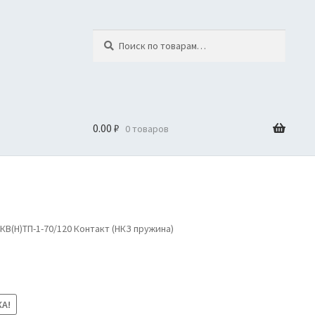
Искать:
Поиск
0.00
₽
0 товаров
В(Н)ТП-1-70/120 Контакт (НКЗ пружина)
А!