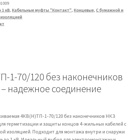
1009
 1 кВ
,
Кабельные муфты "Контакт"
,
Концевые
,
С бумажной и
-
 изоляцией
кт
П-1-70/120 без наконечников
 – надежное соединение
иваемая 4КВ(Н)ТП-1-70/120 без наконечников НКЗ
для герметизации и защиты концов 4-жильных кабелей с
й изоляцией. Подходит для монтажа внутри и снаружи
 до 1 кВ. Идеальный выбор для электромонтажных