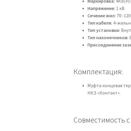
Маркировка:
4КВ(Н)
Напряжение:
1 кВ
Сечение жил:
70–120
Тип кабеля:
4-жильн
Тип установки:
Внут
Тип наконечников:
Б
Присоединение заз
Комплектация:
Муфта концевая тер
НКЗ «Контакт».
Совместимость с