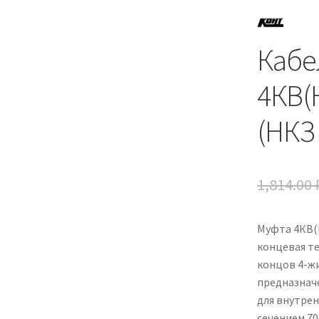
Кабе
4КВ(
(НКЗ
1,814.00
Муфта 4КВ(Н
концевая т
концов 4-жи
предназначе
для внутрен
сечением 70