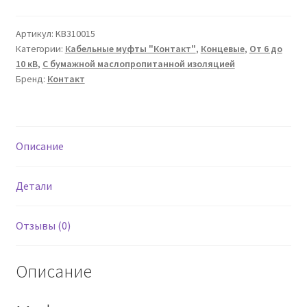
муфта
3КНТП-10-
Артикул:
KB310015
Категории:
Кабельные муфты "Контакт"
,
Концевые
,
От 6 до
150/240
10 кВ
,
С бумажной маслопропитанной изоляцией
"Контакт"
Бренд:
Контакт
НКЗ
Описание
Детали
Отзывы (0)
Описание