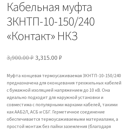
Кабельная муфта
3КНТП-10-150/240
«Контакт» НКЗ
Первоначальная
Текущая
3,900.00
₽
3,315.00
₽
цена
цена:
Муфта концевая термоусаживаемая 3КНТП-10-150/240
составляла
3,315.00 ₽.
предназначена для оконцевания трехжильных кабелей
3,900.00 ₽.
с бумажной изоляцией напряжением до 10 кВ. Она
идеально подходит для наружной установки и
совместима с популярными марками кабелей, такими
как ААБ2Л, АСБ и СБГ. Герметичное соединение
обеспечивается термоусаживаемыми материалами, а
простой монтаж без пайки заземления (благодаря