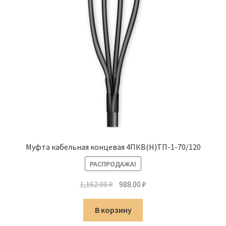
Муфта кабельная концевая 4ПКВ(Н)ТП-1-70/120
РАСПРОДАЖА!
Первоначальная
Текущая
1,162.00
₽
988.00
₽
цена
цена:
составляла
988.00 ₽.
В корзину
1,162.00 ₽.