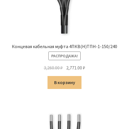
Концевая кабельная муфта 4ПКВ(Н)ТПН-1-150/240
РАСПРОДАЖА!
Первоначальная
Текущая
3,260.00
₽
2,771.00
₽
цена
цена:
составляла
2,771.00 ₽.
В корзину
3,260.00 ₽.