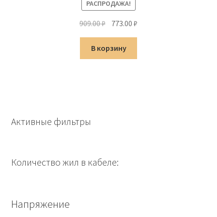
РАСПРОДАЖА!
Первоначальная
Текущая
909.00
₽
773.00
₽
цена
цена:
составляла
773.00 ₽.
В корзину
909.00 ₽.
Активные фильтры
Количество жил в кабеле:
Напряжение