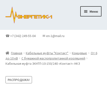
Перейти
Перейти
Меню
к
к
навигации
содержимому
Главная
☎ +7 (342) 249-55-04
✉ en-1@mail.ru
Доставка
Главная
Кабельные муфты "Контакт"
Концевые
От 6
Контакты
до 10 кВ
С бумажной маслопропитанной изоляцией
Кабельная муфта 3КНТП-10-150/240 «Контакт» НКЗ
Корзина
РАСПРОДАЖА!
Новости
О Компании
Оформление заказа