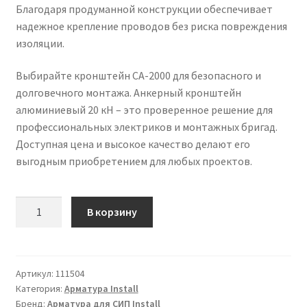
Благодаря продуманной конструкции обеспечивает
надежное крепление проводов без риска повреждения
изоляции.
Выбирайте кронштейн CA-2000 для безопасного и
долговечного монтажа. Анкерный кронштейн
алюминиевый 20 кН – это проверенное решение для
профессиональных электриков и монтажных бригад.
Доступная цена и высокое качество делают его
выгодным приобретением для любых проектов.
Количество
В корзину
товара
Кронштейн
анкерный
CA-
Артикул:
111504
Категория:
Арматура Install
2000
Бренд:
Арматура для СИП Install