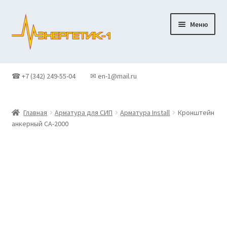
Перейти
Перейти
Меню
к
к
навигации
содержимому
Главная
☎ +7 (342) 249-55-04
✉ en-1@mail.ru
Доставка
Главная
Арматура для СИП
Арматура Install
Кронштейн
Контакты
анкерный CA-2000
Корзина
Новости
О Компании
Оформление заказа