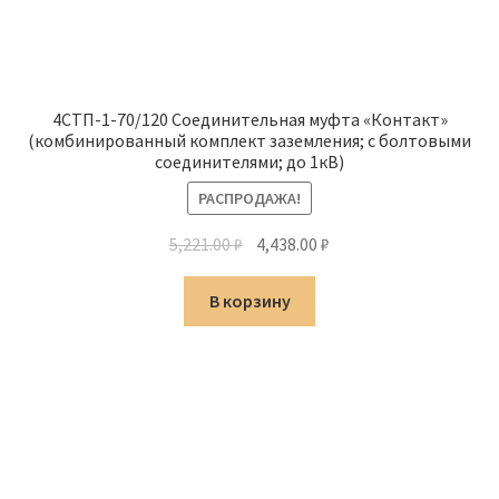
4СТП-1-70/120 Соединительная муфта «Контакт»
(комбинированный комплект заземления; с болтовыми
соединителями; до 1кВ)
РАСПРОДАЖА!
Первоначальная
Текущая
5,221.00
₽
4,438.00
₽
цена
цена:
составляла
4,438.00 ₽.
В корзину
5,221.00 ₽.