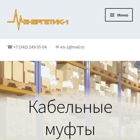
Перейти
Перейти
Меню
к
к
навигации
содержимому
Главная
☎ +7 (342) 249-55-04
✉ en-1@mail.ru
Доставка
Контакты
Корзина
Кабельные
Новости
муфты
О Компании
Оформление заказа