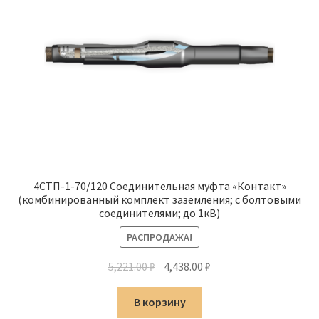
4СТП-1-70/120 Соединительная муфта «Контакт»
(комбинированный комплект заземления; с болтовыми
соединителями; до 1кВ)
РАСПРОДАЖА!
Первоначальная
Текущая
5,221.00
₽
4,438.00
₽
цена
цена:
составляла
4,438.00 ₽.
В корзину
5,221.00 ₽.