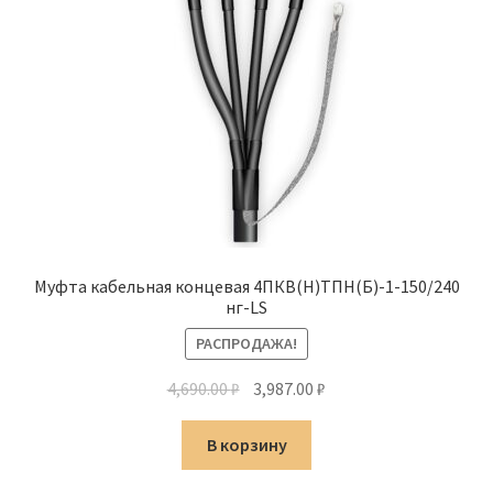
Муфта кабельная концевая 4ПКВ(Н)ТПН(Б)-1-150/240
нг-LS
РАСПРОДАЖА!
Первоначальная
Текущая
4,690.00
₽
3,987.00
₽
цена
цена:
составляла
3,987.00 ₽.
В корзину
4,690.00 ₽.