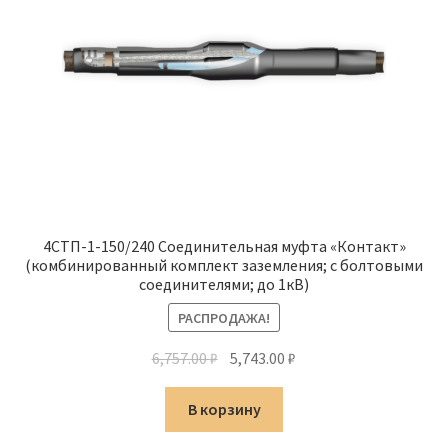
4СТП-1-150/240 Соединительная муфта «Контакт»
(комбинированный комплект заземления; с болтовыми
соединителями; до 1кВ)
РАСПРОДАЖА!
Первоначальная
Текущая
6,757.00
₽
5,743.00
₽
цена
цена:
составляла
5,743.00 ₽.
В корзину
6,757.00 ₽.