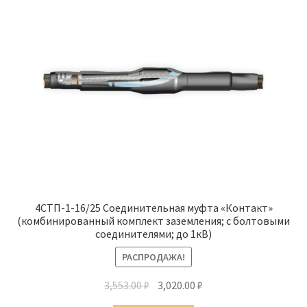
4СТП-1-16/25 Соединительная муфта «Контакт»
(комбинированный комплект заземления; с болтовыми
соединителями; до 1кВ)
РАСПРОДАЖА!
Первоначальная
Текущая
3,553.00
₽
3,020.00
₽
цена
цена: