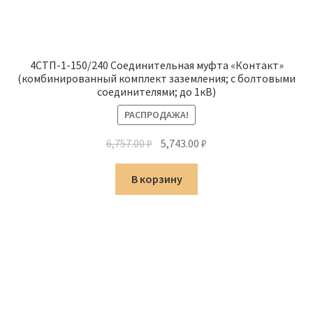
4СТП-1-150/240 Соединительная муфта «Контакт»
(комбинированный комплект заземления; с болтовыми
соединителями; до 1кВ)
РАСПРОДАЖА!
Первоначальная
Текущая
6,757.00
₽
5,743.00
₽
цена
цена:
составляла
5,743.00 ₽.
В корзину
6,757.00 ₽.