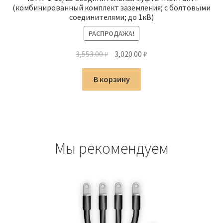
(комбинированный комплект заземления; с болтовыми
соединителями; до 1кВ)
РАСПРОДАЖА!
Первоначальная
Текущая
3,553.00
₽
3,020.00
₽
цена
цена:
составляла
3,020.00 ₽.
В корзину
3,553.00 ₽.
Мы рекомендуем