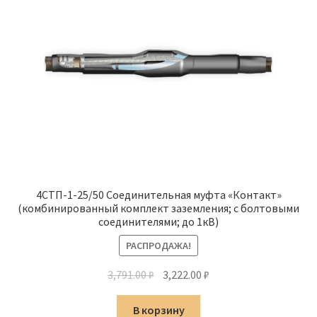
4СТП-1-25/50 Соединительная муфта «Контакт»
(комбинированный комплект заземления; с болтовыми
соединителями; до 1кВ)
РАСПРОДАЖА!
Первоначальная
Текущая
3,791.00
₽
3,222.00
₽
цена
цена:
составляла
3,222.00 ₽.
В корзину