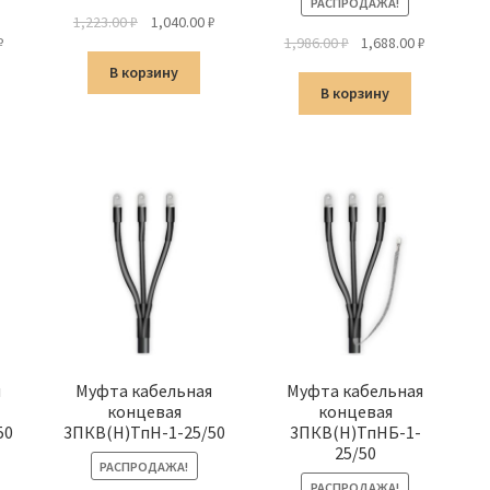
РАСПРОДАЖА!
Первоначальная
Текущая
1,223.00
₽
1,040.00
₽
альная
Текущая
Первоначальная
Текущая
₽
1,986.00
₽
1,688.00
₽
цена
цена:
цена:
цена
цена:
составляла
1,040.00 ₽.
В корзину
а
1,603.00 ₽.
составляла
1,688.00 ₽
1,223.00 ₽.
В корзину
1,986.00 ₽.
я
Муфта кабельная
Муфта кабельная
концевая
концевая
50
3ПКВ(Н)ТпН-1-25/50
3ПКВ(Н)ТпНБ-1-
25/50
РАСПРОДАЖА!
РАСПРОДАЖА!