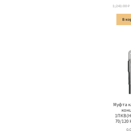
1,241.00
₽
В ко
Муфта к
кон
1ПКВ(Н
70/120
0.