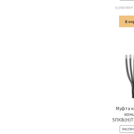
1,202.00
₽
В ко
Муфта к
кон
5ПКВ(Н)Т
РАСПР