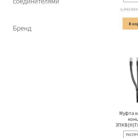
соединителями
1,043.00
В ко
Бренд
Муфта к
кон
3ПКВ(Н)Т
РАСПР