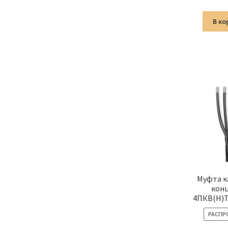
В ко
Муфта к
кон
4ПКВ(Н)Т
РАСПР