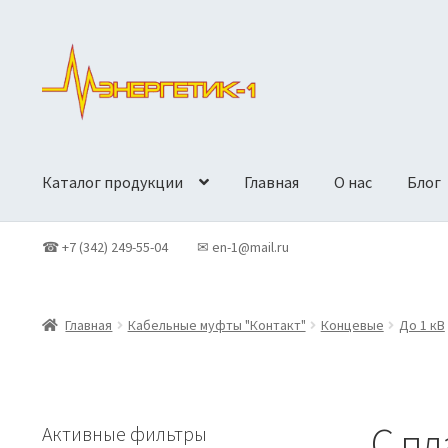
Перейти
Перейти
к
к
навигации
содержимому
Каталог продукции
Главная
О нас
Блог
Главная
Доставка
Контакты
Корзина
Новости
О Компан
☎ +7 (342) 249-55-04
✉ en-1@mail.ru
Политики конфиденциальности
Продукция
Главная
Кабельные муфты "Контакт"
Концевые
До 1 кВ
С п
Активные фильтры