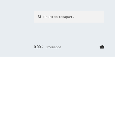
Искать:
Поиск
0.00
₽
0 товаров