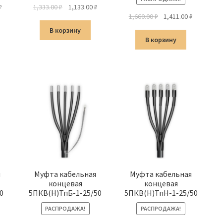
альная
Текущая
Первоначальная
Текущая
₽
1,333.00
₽
1,133.00
₽
Первоначальная
Текущая
1,660.00
₽
1,411.00
₽
цена:
цена
цена:
цена
цена:
а
1,057.00 ₽.
составляла
1,133.00 ₽.
В корзину
составляла
1,411.00 ₽
1,333.00 ₽.
В корзину
1,660.00 ₽.
я
Муфта кабельная
Муфта кабельная
концевая
концевая
0
5ПКВ(Н)ТпБ-1-25/50
5ПКВ(Н)ТпН-1-25/50
РАСПРОДАЖА!
РАСПРОДАЖА!