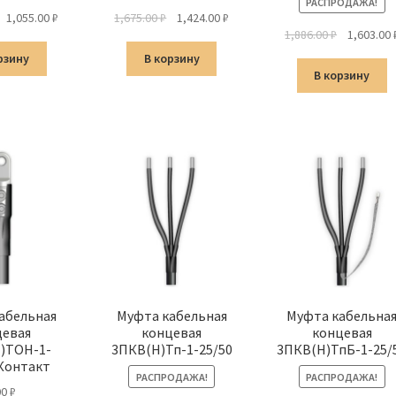
РАСПРОДАЖА!
Первоначальная
Текущая
Первоначальная
Текущая
1,055.00
₽
1,675.00
₽
1,424.00
₽
Первонач
1,886.00
₽
1,603.00
цена
цена:
цена
цена:
цена
составляла
1,055.00 ₽.
составляла
1,424.00 ₽.
рзину
В корзину
составлял
1,241.00 ₽.
1,675.00 ₽.
В корзину
1,886.00 ₽.
абельная
Муфта кабельная
Муфта кабельна
цевая
концевая
концевая
)ТОН-1-
3ПКВ(Н)Тп-1-25/50
3ПКВ(Н)ТпБ-1-25/
 Контакт
РАСПРОДАЖА!
РАСПРОДАЖА!
00
₽