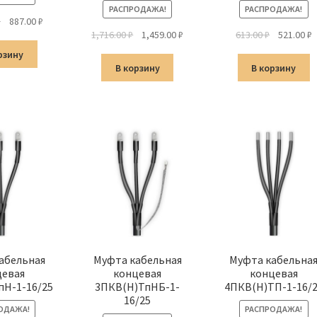
РАСПРОДАЖА!
РАСПРОДАЖА!
Первоначальная
Текущая
₽
887.00
₽
Первоначальная
Текущая
Первонач
Т
1,716.00
₽
1,459.00
₽
613.00
₽
521.00
₽
цена
цена:
цена
цена:
цена
ц
составляла
887.00 ₽.
рзину
составляла
1,459.00 ₽.
составлял
5
1,043.00 ₽.
В корзину
В корзину
1,716.00 ₽.
613.00 ₽.
абельная
Муфта кабельная
Муфта кабельна
цевая
концевая
концевая
пН-1-16/25
3ПКВ(Н)ТпНБ-1-
4ПКВ(Н)ТП-1-16/
16/25
ОДАЖА!
РАСПРОДАЖА!