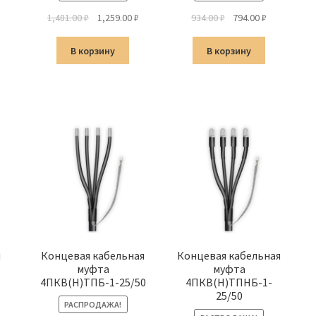
альная
екущая
Первоначальная
Текущая
Первоначальная
Текущая
1,481.00
₽
1,259.00
₽
934.00
₽
794.00
₽
ена:
цена
цена:
цена
цена:
а
12.00 ₽.
составляла
1,259.00 ₽.
составляла
794.00 ₽.
В корзину
В корзину
1,481.00 ₽.
934.00 ₽.
я
Концевая кабельная
Концевая кабельная
муфта
муфта
4ПКВ(Н)ТПБ-1-25/50
4ПКВ(Н)ТПНБ-1-
25/50
РАСПРОДАЖА!