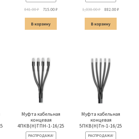
Первоначальная
Текущая
Первоначальная
Текущая
841.00
₽
715.00
₽
1,038.00
₽
882.00
₽
альная
екущая
цена
цена:
цена
цена:
ена:
составляла
715.00 ₽.
составляла
882.00 ₽.
В корзину
В корзину
а
21.00 ₽.
841.00 ₽.
1,038.00 ₽.
я
Муфта кабельная
Муфта кабельная
концевая
концевая
25
4ПКВ(Н)ТПН-1-16/25
5ПКВ(Н)Тп-1-16/25
РАСПРОДАЖА!
РАСПРОДАЖА!