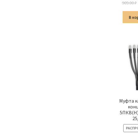
909.00
₽
В ко
Муфта к
кон
5ПКВ(Н
25
РАСПР