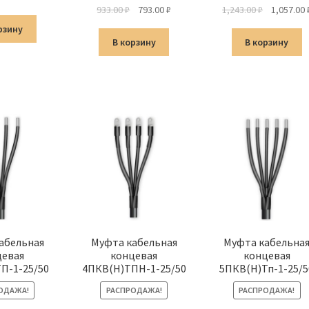
Первоначальная
Текущая
Первонач
933.00
₽
793.00
₽
1,243.00
₽
1,057.00
цена
цена:
цена
рзину
составляла
793.00 ₽.
составлял
В корзину
В корзину
933.00 ₽.
1,243.00 ₽.
абельная
Муфта кабельная
Муфта кабельна
цевая
концевая
концевая
П-1-25/50
4ПКВ(Н)ТПН-1-25/50
5ПКВ(Н)Тп-1-25/5
ОДАЖА!
РАСПРОДАЖА!
РАСПРОДАЖА!