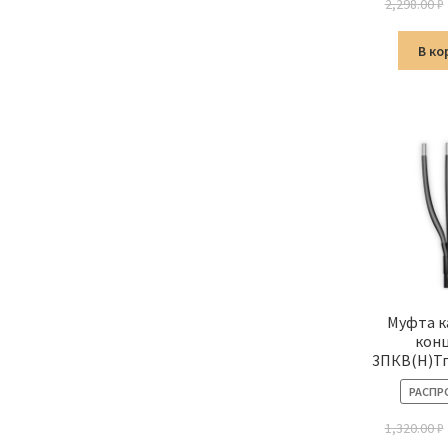
2,298.00
₽
В ко
Муфта к
кон
3ПКВ(Н)Тп
РАСПР
1,320.00
₽