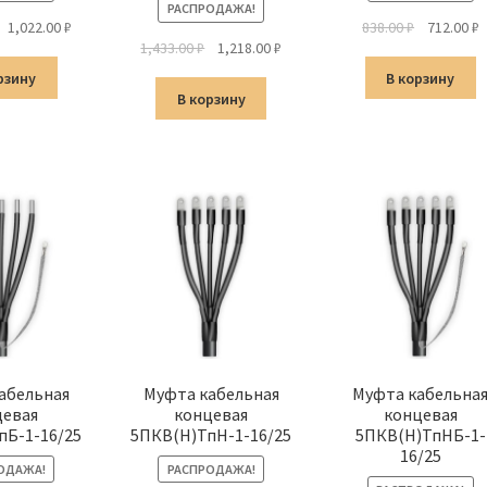
РАСПРОДАЖА!
Первоначальная
Текущая
Первонач
Т
1,022.00
₽
838.00
₽
712.00
₽
Первоначальная
Текущая
1,433.00
₽
1,218.00
₽
цена
цена:
цена
ц
цена
цена:
составляла
1,022.00 ₽.
составлял
7
рзину
В корзину
составляла
1,218.00 ₽.
1,202.00 ₽.
838.00 ₽.
В корзину
1,433.00 ₽.
абельная
Муфта кабельная
Муфта кабельна
цевая
концевая
концевая
пБ-1-16/25
5ПКВ(Н)ТпН-1-16/25
5ПКВ(Н)ТпНБ-1-
16/25
ОДАЖА!
РАСПРОДАЖА!