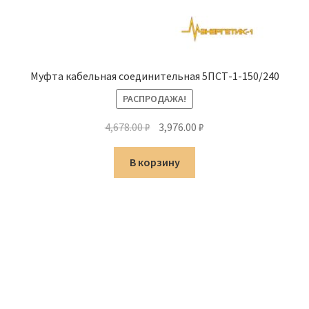
Муфта кабельная соединительная 5ПСТ-1-150/240
РАСПРОДАЖА!
Первоначальная
Текущая
4,678.00
₽
3,976.00
₽
цена
цена:
составляла
3,976.00 ₽.
В корзину
4,678.00 ₽.