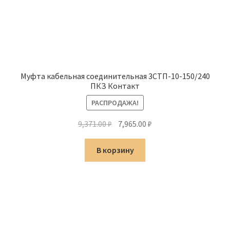
Муфта кабельная соединительная 3СТП-10-150/240
ПКЗ Контакт
РАСПРОДАЖА!
Первоначальная
Текущая
9,371.00
₽
7,965.00
₽
цена
цена:
составляла
7,965.00 ₽.
В корзину
9,371.00 ₽.