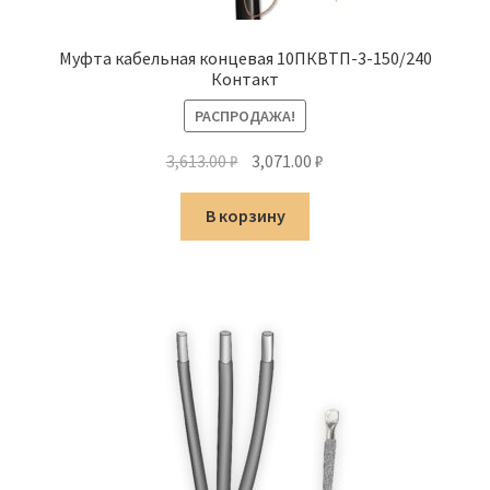
Муфта кабельная концевая 10ПКВТП-3-150/240
Контакт
РАСПРОДАЖА!
Первоначальная
Текущая
3,613.00
₽
3,071.00
₽
цена
цена:
составляла
3,071.00 ₽.
В корзину
3,613.00 ₽.