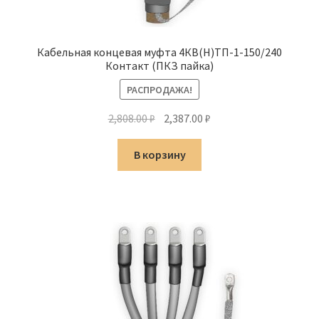
Кабельная концевая муфта 4КВ(Н)ТП-1-150/240
Контакт (ПКЗ пайка)
РАСПРОДАЖА!
Первоначальная
Текущая
2,808.00
₽
2,387.00
₽
цена
цена:
составляла
2,387.00 ₽.
В корзину
2,808.00 ₽.