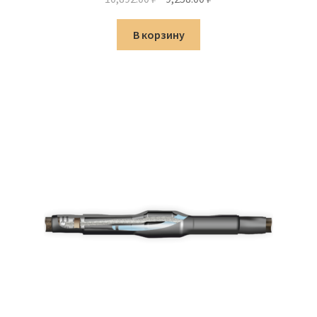
цена
цена:
составляла
9,258.00 ₽.
В корзину
10,892.00 ₽.