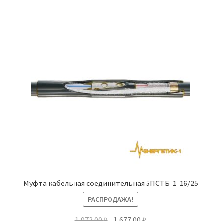
Муфта кабельная соединительная 5ПСТБ-1-16/25
РАСПРОДАЖА!
Первоначальная
Текущая
1,973.00
₽
1,677.00
₽