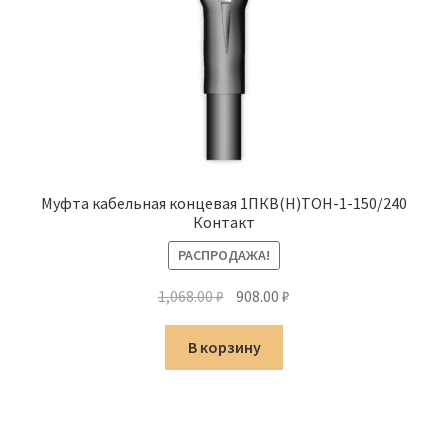
Муфта кабельная концевая 1ПКВ(Н)ТОН-1-150/240
Контакт
РАСПРОДАЖА!
Первоначальная
Текущая
1,068.00
₽
908.00
₽
цена
цена:
составляла
908.00 ₽.
В корзину
1,068.00 ₽.