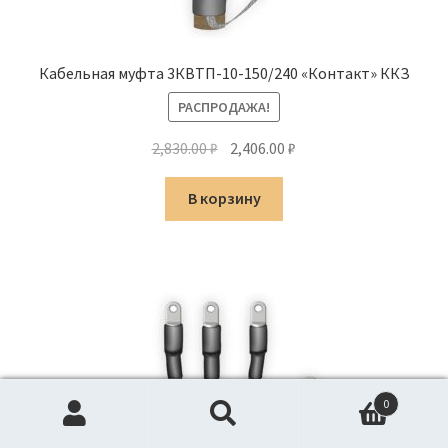
Кабельная муфта 3КВТП-10-150/240 «Контакт» ККЗ
РАСПРОДАЖА!
Первоначальная
Текущая
2,830.00
₽
2,406.00
₽
цена
цена:
составляла
2,406.00 ₽.
В корзину
2,830.00 ₽.
0
Искать:
Поиск