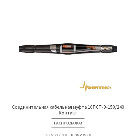
Соединительная кабельная муфта 10ПСТ-3-150/240
Контакт
РАСПРОДАЖА!
Первоначальная
Текущая
10,892.00
₽
9,258.00
₽