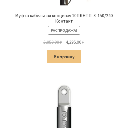
Муфта кабельная концевая 10ПКНТП-3-150/240
Контакт
РАСПРОДАЖА!
Первоначальная
Текущая
5,053.00
₽
4,295.00
₽
цена
цена:
составляла
4,295.00 ₽.
В корзину
5,053.00 ₽.