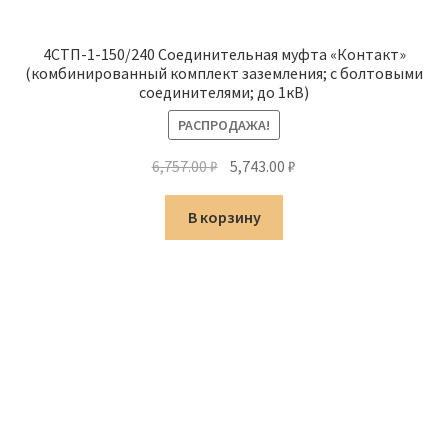
4СТП-1-150/240 Соединительная муфта «Контакт»
(комбинированный комплект заземления; с болтовыми
соединителями; до 1кВ)
РАСПРОДАЖА!
Первоначальная
Текущая
6,757.00
₽
5,743.00
₽
цена
цена:
составляла
5,743.00 ₽.
В корзину
6,757.00 ₽.