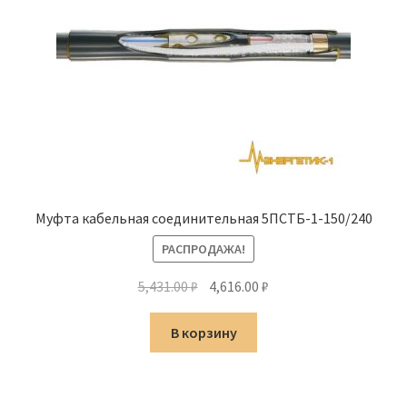
Муфта кабельная соединительная 5ПСТБ-1-150/240
РАСПРОДАЖА!
Первоначальная
Текущая
5,431.00
₽
4,616.00
₽
цена
цена:
составляла
4,616.00 ₽.
В корзину
5,431.00 ₽.