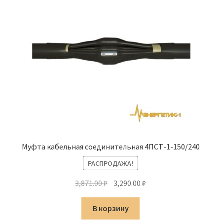
Муфта кабельная соединительная 4ПСТ-1-150/240
РАСПРОДАЖА!
Первоначальная
Текущая
3,871.00
₽
3,290.00
₽
цена
цена:
составляла
3,290.00 ₽.
В корзину
3,871.00 ₽.