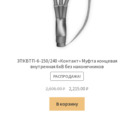
3ПКВТП-6-150/240 «Контакт» Муфта концевая
внутренная 6кВ без наконечников
РАСПРОДАЖА!
Первоначальная
Текущая
2,606.00
₽
2,215.00
₽
цена
цена:
составляла
2,215.00 ₽.
В корзину
2,606.00 ₽.