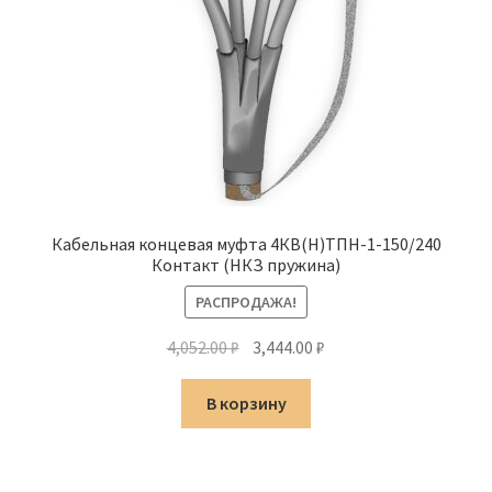
Кабельная концевая муфта 4КВ(Н)ТПН-1-150/240
Контакт (НКЗ пружина)
РАСПРОДАЖА!
Первоначальная
Текущая
4,052.00
₽
3,444.00
₽
цена
цена:
составляла
3,444.00 ₽.
В корзину
4,052.00 ₽.