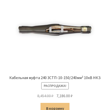
Кабельная муфта 240 3СТП-10-150/240мм² 10кВ НКЗ
РАСПРОДАЖА!
Первоначальная
Текущая
8,454.00
₽
7,186.00
₽
цена
цена:
составляла
7,186.00 ₽.
В корзину