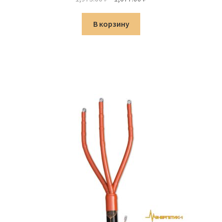
цена
цена:
составляла
1,677.00 ₽.
В корзину
1,973.00 ₽.