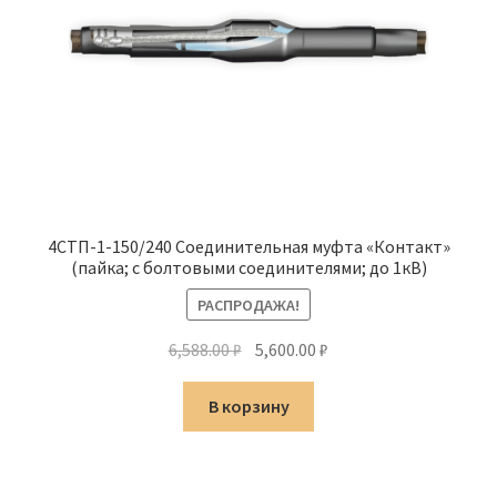
4СТП-1-150/240 Соединительная муфта «Контакт»
(пайка; с болтовыми соединителями; до 1кВ)
РАСПРОДАЖА!
Первоначальная
Текущая
6,588.00
₽
5,600.00
₽
цена
цена:
составляла
5,600.00 ₽.
В корзину
6,588.00 ₽.