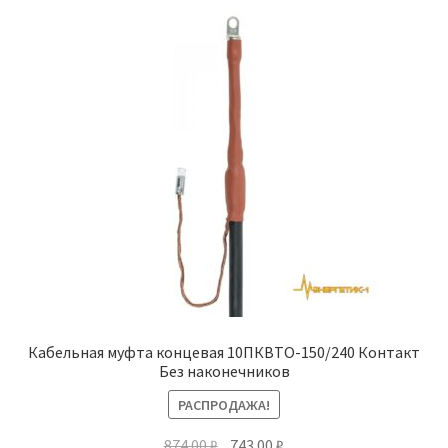
Кабельная муфта концевая 10ПКВТО-150/240 Контакт
Без наконечников
РАСПРОДАЖА!
Первоначальная
Текущая
874.00
₽
743.00
₽