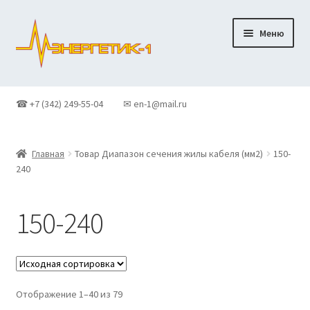
Перейти
Перейти
Меню
к
к
навигации
содержимому
Главная
☎ +7 (342) 249-55-04
✉ en-1@mail.ru
Доставка
Главная
Товар Диапазон сечения жилы кабеля (мм2)
150-
Контакты
240
Корзина
150-240
Новости
О Компании
Отображение 1–40 из 79
Оформление заказа