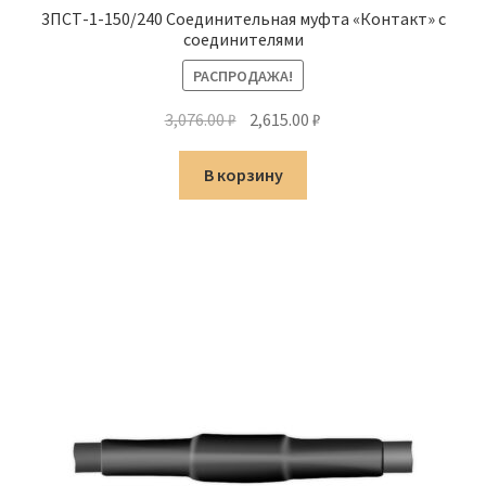
3ПСТ-1-150/240 Соединительная муфта «Контакт» с
соединителями
РАСПРОДАЖА!
Первоначальная
Текущая
3,076.00
₽
2,615.00
₽
цена
цена:
составляла
2,615.00 ₽.
В корзину
3,076.00 ₽.