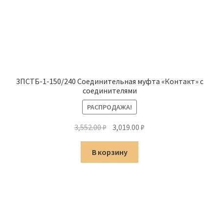
3ПСТБ-1-150/240 Соединительная муфта «Контакт» с
соединителями
РАСПРОДАЖА!
Первоначальная
Текущая
3,552.00
₽
3,019.00
₽
цена
цена:
составляла
3,019.00 ₽.
В корзину
3,552.00 ₽.