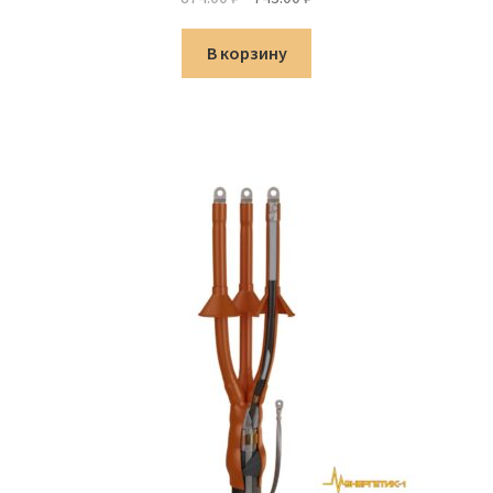
цена
цена:
составляла
743.00 ₽.
В корзину
874.00 ₽.