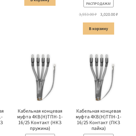
РАСПРОДАЖА!
3,967.00 ₽.
Первоначальная
Текущая
3,553.00
₽
3,020.00
₽
цена
цена:
составляла
3,020.00 ₽
В корзину
3,553.00 ₽.
ая
Кабельная концевая
Кабельная концевая
1-
муфта 4КВ(Н)ТПН-1-
муфта 4КВ(Н)ТПН-1-
КЗ
16/25 Контакт (НКЗ
16/25 Контакт (ПКЗ
пружина)
пайка)