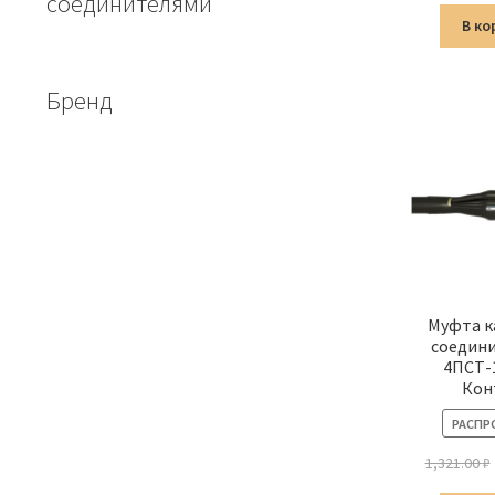
соединителями
В ко
Бренд
Муфта к
соедин
4ПСТ-
Кон
РАСПР
1,321.00
₽