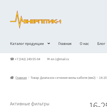
Перейти
Перейти
к
к
навигации
содержимому
Каталог продукции
Главная
О нас
Блог
Главная
Доставка
Контакты
Корзина
Новости
О Компан
☎ +7 (342) 249-55-04
✉ en-1@mail.ru
Политики конфиденциальности
Продукция
Главная
Товар Диапазон сечения жилы кабеля (мм2)
16-25
16-2
Активные фильтры