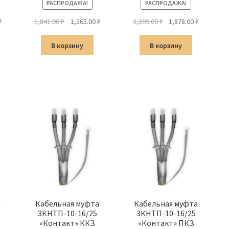
РАСПРОДАЖА!
РАСПРОДАЖА!
альная
Текущая
Первоначальная
Текущая
Первоначальная
Текущая
₽
1,841.00
₽
1,565.00
₽
2,209.00
₽
1,878.00
₽
цена:
цена
цена:
цена
цена:
а
1,426.00 ₽.
составляла
1,565.00 ₽.
составляла
1,878.00 ₽
В корзину
В корзину
1,841.00 ₽.
2,209.00 ₽.
а
Кабельная муфта
Кабельная муфта
3КНТП-10-16/25
3КНТП-10-16/25
«Контакт» ККЗ
«Контакт» ПКЗ