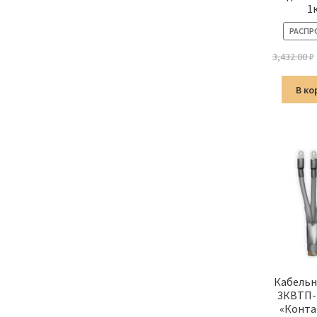
1
РАСПР
3,432.00
₽
В ко
Кабельн
3КВТП-
«Конта