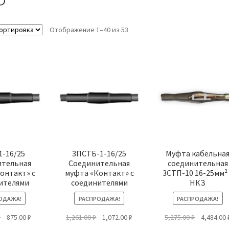
Отображение 1–40 из 53
1-16/25
3ПСТБ-1-16/25
Муфта кабельна
ительная
Соединительная
соединительная
онтакт» с
муфта «Контакт» с
3СТП-10 16-25мм² 
ителями
соединителями
НКЗ
ОДАЖА!
РАСПРОДАЖА!
РАСПРОДАЖА!
Первоначальная
Текущая
Первоначальная
Текущая
Первонач
₽
875.00
₽
1,261.00
₽
1,072.00
₽
5,275.00
₽
4,484.00
цена
цена:
цена
цена:
цена