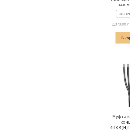
зазем
РАСПР
2,373.00
₽
В ко
Муфта к
кон
4ПКВ(Н)Т