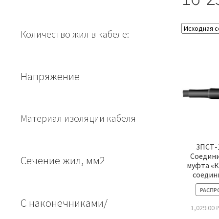
Количество жил в кабеле:
Напряжение
Материал изоляции кабеля
3ПСТ-
Соедин
Сечение жил, мм2
муфта «К
соедин
РАСПР
С наконечниками/
1,029.00