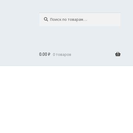
Искать:
Поиск
0.00
₽
0 товаров