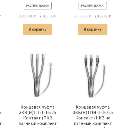
РАСПРОДАЖА!
РАСПРОДАЖА!
альная
Текущая
Первоначальная
Текущая
Первоначальная
Текущая
₽
2,450.00
₽
2,083.00
₽
2,550.00
₽
2,168.00
₽
цена:
цена
цена:
цена
цена:
а
1,488.00 ₽.
составляла
2,083.00 ₽.
составляла
2,168.00 ₽
В корзину
В корзину
2,450.00 ₽.
2,550.00 ₽.
Концевая муфта
Концевая муфта
5
3КВ(Н)ТП-1-16/25
3КВ(Н)ТПН-1-16/25
Контакт (ПКЗ
Контакт (НКЗ не
т
паянный комплект
паянный комплект