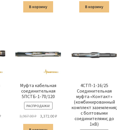
а
4,484.00 ₽.
составляла
4,780.00 ₽.
составляла
4,989.00 ₽
В корзину
В корзину
5,624.00 ₽.
5,869.00 ₽.
я
Муфта кабельная
4СТП-1-16/25
соединительная
Соединительная
5ПСТБ-1-70/120
муфта «Контакт»
(комбинированный
РАСПРОДАЖА!
комплект заземления;
с болтовыми
альная
Текущая
Первоначальная
Текущая
₽
3,967.00
₽
3,372.00
₽
соединителями; до
цена:
цена
цена:
1кВ)
а
1,429.00 ₽.
составляла
3,372.00 ₽.
В корзину