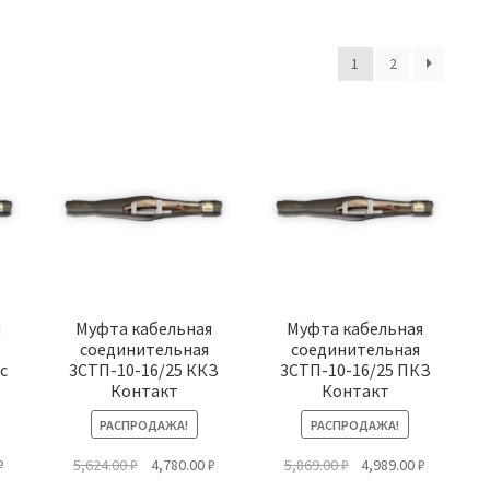
1
2
я
Муфта кабельная
Муфта кабельная
соединительная
соединительная
с
3СТП-10-16/25 ККЗ
3СТП-10-16/25 ПКЗ
Контакт
Контакт
РАСПРОДАЖА!
РАСПРОДАЖА!
альная
Текущая
Первоначальная
Текущая
Первоначальная
Текущая
₽
5,624.00
₽
4,780.00
₽
5,869.00
₽
4,989.00
₽
цена:
цена
цена:
цена
цена: