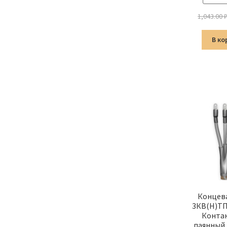
1,043.00
В ко
Концев
3КВ(Н)ТП
Конта
паянный