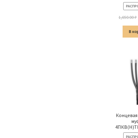
РАСПР
1,650.00
₽
В ко
Концевая
му
4ПКВ(Н)Т
РАСПР