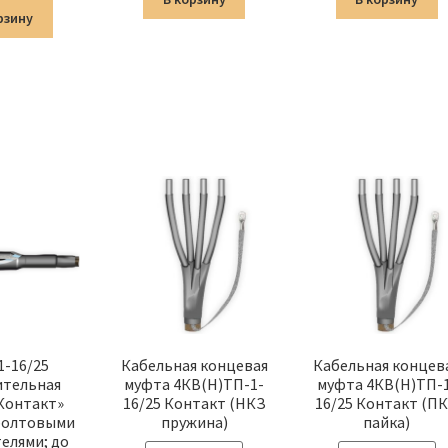
составляла
1,123.00 ₽.
1,624.00 ₽.
1,681.00 ₽.
рзину
1,321.00 ₽.
1-16/25
Кабельная концевая
Кабельная концев
ительная
муфта 4КВ(Н)ТП-1-
муфта 4КВ(Н)ТП-
Контакт»
16/25 Контакт (НКЗ
16/25 Контакт (П
 болтовыми
пружина)
пайка)
елями; до