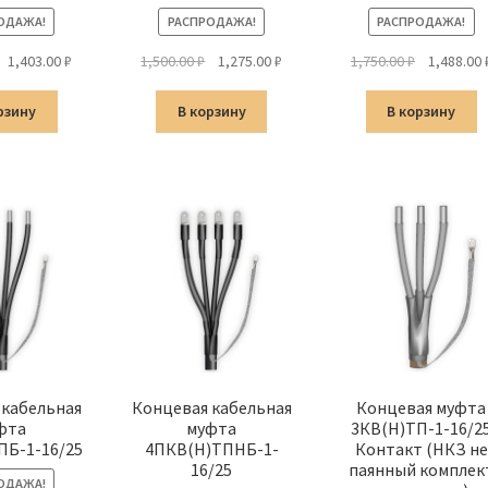
ОДАЖА!
РАСПРОДАЖА!
РАСПРОДАЖА!
Первоначальная
Текущая
Первоначальная
Текущая
Первонач
1,403.00
₽
1,500.00
₽
1,275.00
₽
1,750.00
₽
1,488.00
цена
цена:
цена
цена:
цена
составляла
1,403.00 ₽.
составляла
1,275.00 ₽.
составлял
рзину
В корзину
В корзину
1,650.00 ₽.
1,500.00 ₽.
1,750.00 ₽.
 кабельная
Концевая кабельная
Концевая муфта
фта
муфта
3КВ(Н)ТП-1-16/2
ПБ-1-16/25
4ПКВ(Н)ТПНБ-1-
Контакт (НКЗ не
16/25
паянный комплек
ОДАЖА!