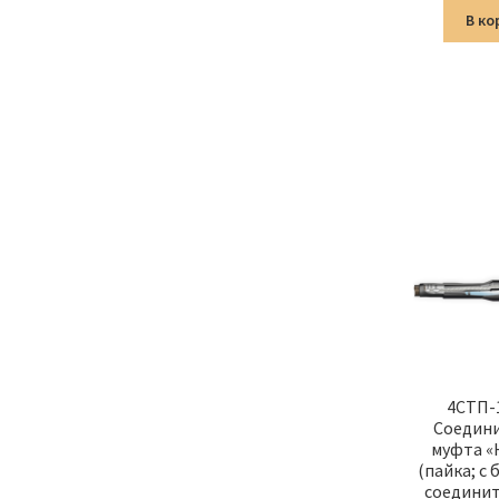
В ко
4СТП-
Соедин
муфта «
(пайка; с
соединит