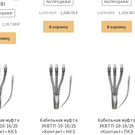
РАСПРОДАЖА!
РАСПРОДАЖА!
кВ)
Первоначальная
Текущая
Первонач
1,233.00
₽
1,048.00
₽
1,678.00
₽
1,426.00
ОДАЖА!
цена
цена:
цена
Первоначальная
Текущая
2,917.00
₽
составляла
1,048.00 ₽.
составлял
В корзину
В корзину
цена
цена:
1,233.00 ₽.
1,678.00 ₽.
составляла
2,917.00 ₽.
рзину
3,432.00 ₽.
ая муфта
Кабельная муфта
Кабельная муфт
10-16/25
3КВТП-10-16/25
3КВТП-10-16/25
кт» ККЗ
«Контакт» НКЗ
«Контакт» ПКЗ