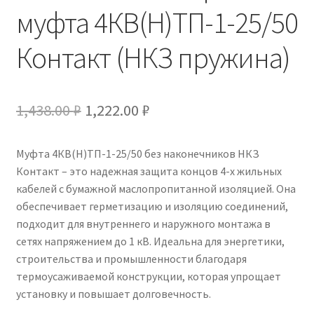
муфта 4КВ(Н)ТП-1-25/50
Контакт (НКЗ пружина)
Первоначальная
Текущая
1,438.00
₽
1,222.00
₽
цена
цена:
Муфта 4КВ(Н)ТП-1-25/50 без наконечников НКЗ
составляла
1,222.00 ₽.
Контакт – это надежная защита концов 4-х жильных
1,438.00 ₽.
кабелей с бумажной маслопропитанной изоляцией. Она
обеспечивает герметизацию и изоляцию соединений,
подходит для внутреннего и наружного монтажа в
сетях напряжением до 1 кВ. Идеальна для энергетики,
строительства и промышленности благодаря
термоусаживаемой конструкции, которая упрощает
установку и повышает долговечность.