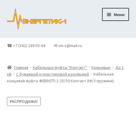
Перейти
Перейти
Меню
к
к
навигации
содержимому
Главная
☎ +7 (342) 249-55-04
✉ en-1@mail.ru
Доставка
Главная
Кабельные муфты "Контакт"
Концевые
До 1
Контакты
кВ
С бумажной и пластиковой изоляцией
Кабельная
концевая муфта 4КВ(Н)ТП-1-25/50 Контакт (НКЗ пружина)
Корзина
РАСПРОДАЖА!
Новости
О Компании
Оформление заказа