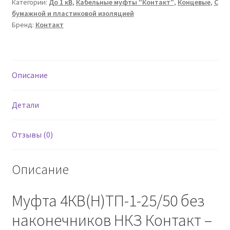
Категории:
До 1 кВ
,
Кабельные муфты "Контакт"
,
Концевые
,
С
4КВ(Н)ТП-1-
бумажной и пластиковой изоляцией
25/50
Бренд:
Контакт
Контакт
(НКЗ
пружина)
Описание
Детали
Отзывы (0)
Описание
Муфта 4КВ(Н)ТП-1-25/50 без
наконечников НКЗ Контакт –