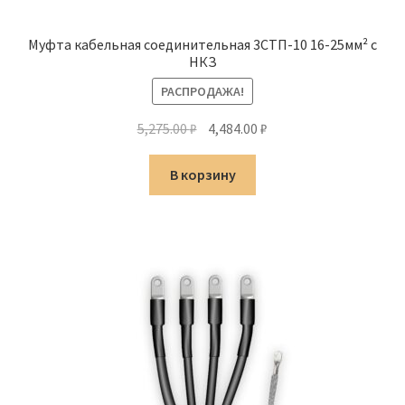
Муфта кабельная соединительная 3СТП-10 16-25мм² с
НКЗ
РАСПРОДАЖА!
Первоначальная
Текущая
5,275.00
₽
4,484.00
₽
цена
цена:
составляла
4,484.00 ₽.
В корзину
5,275.00 ₽.