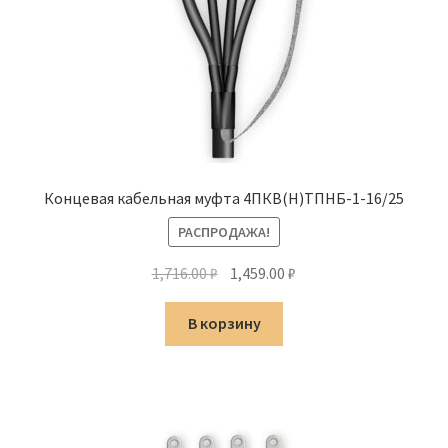
Концевая кабельная муфта 4ПКВ(Н)ТПНБ-1-16/25
РАСПРОДАЖА!
Первоначальная
Текущая
1,716.00
₽
1,459.00
₽
цена
цена:
составляла
1,459.00 ₽.
В корзину
1,716.00 ₽.