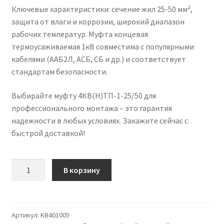
Ключевые характеристики: сечение жил 25-50 мм²,
защита от влаги и коррозии, широкий диапазон
рабочих температур. Муфта концевая
термоусаживаемая 1кВ совместима с популярными
кабелями (ААБ2Л, АСБ, СБ и др.) и соответствует
стандартам безопасности.
Выбирайте муфту 4КВ(Н)ТП-1-25/50 для
профессионального монтажа – это гарантия
надежности в любых условиях. Закажите сейчас с
быстрой доставкой!
Количество
В корзину
товара
Кабельная
концевая
муфта
Артикул:
KB401005