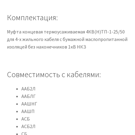
Комплектация:
Муфта концевая термоусаживаемая 4КВ(Н)ТП-1-25/50
для 4-х жильного кабеля с бумажной маслопропитанной
изоляцей без наконечников 1кВ НКЗ
Совместимость с кабелями:
ААБ2Л
ААБЛГ
ААШНГ
ААШП
АСБ
АСБ2Л
СБ