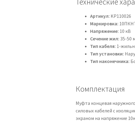
Технические хар
Артикул:
KP110026
Маркировка:
10ПКНТ
Напряжение:
10 кВ
Сечение жил:
35-50 
Тип кабеля:
1-жильн
Тип установки:
Нару
Тип наконечника:
Б
Комплектация
Муфта концевая наружног
силовых кабелей с изоляц
экраном на напряжение 10кВ