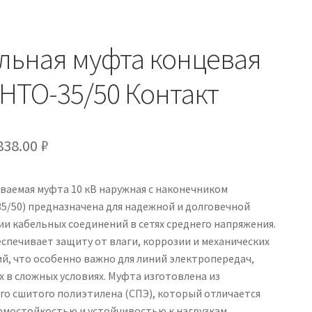
льная муфта концевая
НТО-35/50 Контакт
Первоначальная
Текущая
838.00
₽
цена
цена:
ваемая муфта 10 кВ наружная с наконечником
составляла
838.00 ₽.
5/50) предназначена для надежной и долговечной
986.00 ₽.
и кабельных соединений в сетях среднего напряжения.
спечивает защиту от влаги, коррозии и механических
й, что особенно важно для линий электропередач,
в сложных условиях. Муфта изготовлена из
го сшитого полиэтилена (СПЭ), который отличается
рмостойкостью и устойчивостью к нагрузкам.