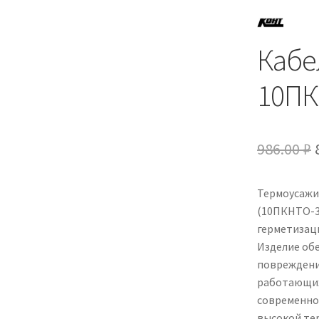
Кабе
10ПК
986.00
₽
Термоусажи
(10ПКНТО-3
герметизаци
Изделие обе
повреждени
работающих 
современно
высокой те