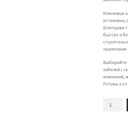
Ключевые ха
установка, 
Благодаря 
быстро и б
строительн
прилегание 
Выбирайте 
кабелей с г
компаний, 
Готовы к от
Количество
товара
Кабельная
муфта