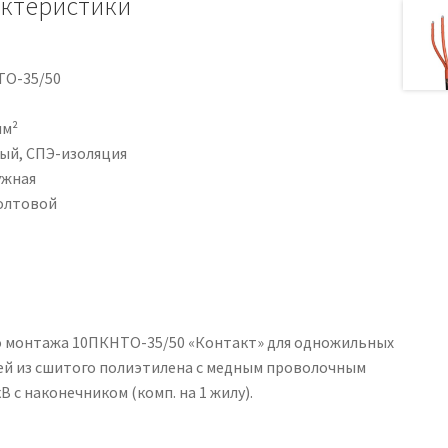
актеристики
О-35/50
мм²
ый, СПЭ-изоляция
жная
олтовой
о монтажа 10ПКНТО-35/50 «Контакт» для одножильных
ией из сшитого полиэтилена с медным проволочным
 с наконечником (комп. на 1 жилу).