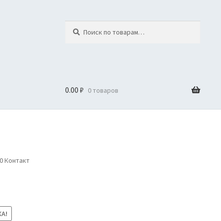
Искать:
Поиск
0.00
₽
0 товаров
0 Контакт
А!