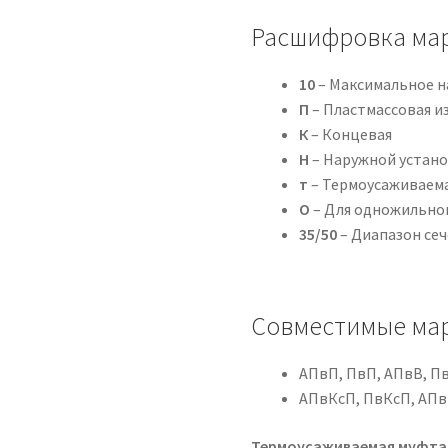
Расшифровка ма
10
– Максимальное н
П
– Пластмассовая из
К
– Концевая
Н
– Наружной устан
т
– Термоусаживаем
О
– Для одножильног
35/50
– Диапазон сеч
Совместимые мар
АПвП, ПвП, АПвВ, П
АПвКсП, ПвКсП, АПв
Термоусаживаемая муфта 