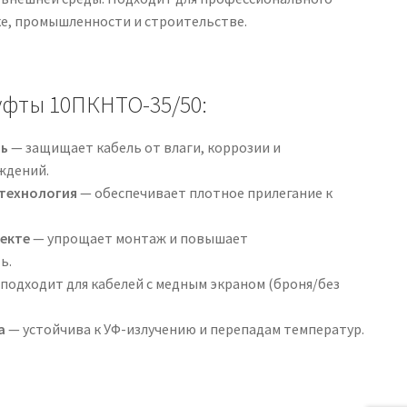
ке, промышленности и строительстве.
фты 10ПКНТО-35/50:
ть
— защищает кабель от влаги, коррозии и
ждений.
технология
— обеспечивает плотное прилегание к
лекте
— упрощает монтаж и повышает
ь.
подходит для кабелей с медным экраном (броня/без
а
— устойчива к УФ-излучению и перепадам температур.