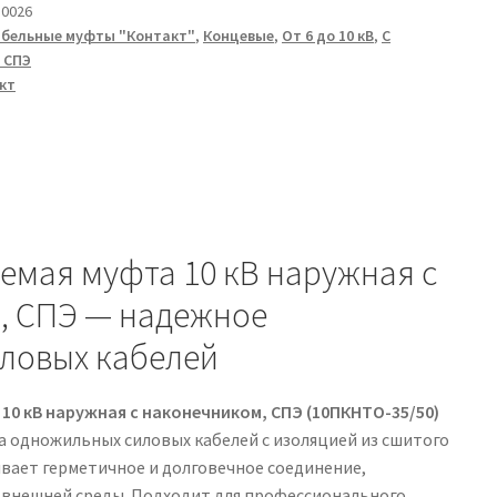
0026
абельные муфты "Контакт"
,
Концевые
,
От 6 до 10 кВ
,
С
/50
 СПЭ
кт
емая муфта 10 кВ наружная с
, СПЭ — надежное
иловых кабелей
0 кВ наружная с наконечником, СПЭ (10ПКНТО-35/50)
а одножильных силовых кабелей с изоляцией из сшитого
ивает герметичное и долговечное соединение,
 внешней среды. Подходит для профессионального