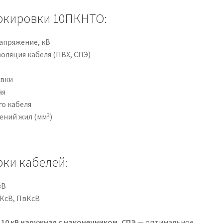
ркировки 10ПКНТО:
апряжение, кВ
оляция кабеля (ПВХ, СПЭ)
овки
ая
о кабеля
ений жил (мм²)
ки кабелей:
вВ
КсВ, ПвКсВ
10 кВ наружная с наконечником, СПЭ
— оптимальное