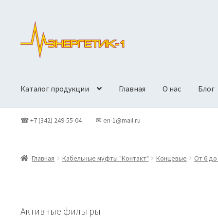
Перейти
Перейти
к
к
навигации
содержимому
Каталог продукции
Главная
О нас
Блог
Главная
Доставка
Контакты
Корзина
Новости
О Компан
☎ +7 (342) 249-55-04
✉ en-1@mail.ru
Политики конфиденциальности
Продукция
Главная
Кабельные муфты "Контакт"
Концевые
От 6 до
Активные фильтры