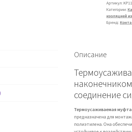
концевая
Артикул:
KP11
Категории:
К
10ПКНТО-35
изоляцией из
Контакт
Бренд:
Конта
Описание
Термоусажива
наконечником
соединение с
)
Термоусаживаемая муфта 1
предназначена для монтаж
полиэтилена. Она обеспеч
устойчивое к воздействию