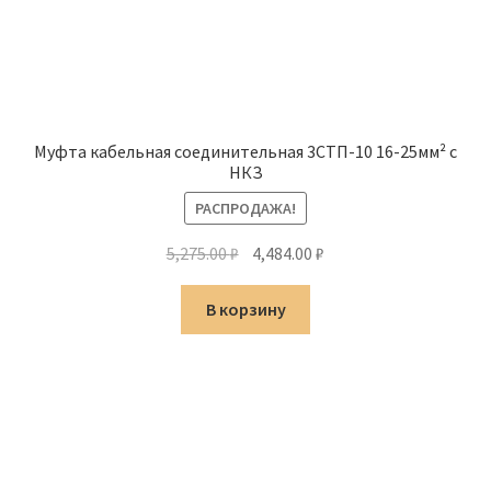
Муфта кабельная соединительная 3СТП-10 16-25мм² с
НКЗ
РАСПРОДАЖА!
Первоначальная
Текущая
5,275.00
₽
4,484.00
₽
цена
цена:
составляла
4,484.00 ₽.
В корзину
5,275.00 ₽.