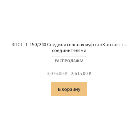
3ПСТ-1-150/240 Соединительная муфта «Контакт» с
соединителями
РАСПРОДАЖА!
Первоначальная
Текущая
3,076.00
₽
2,615.00
₽
цена
цена:
составляла
2,615.00 ₽.
В корзину
3,076.00 ₽.