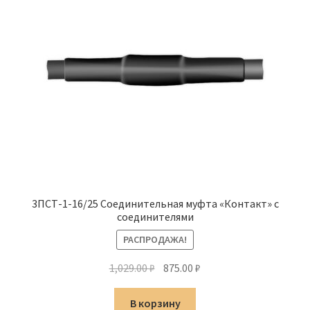
3ПСТ-1-16/25 Соединительная муфта «Контакт» с
соединителями
РАСПРОДАЖА!
Первоначальная
Текущая
1,029.00
₽
875.00
₽
цена
цена:
составляла
875.00 ₽.
В корзину