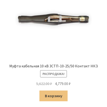
Муфта кабельная 10 кВ 3СТП-10-25/50 Контакт НКЗ
РАСПРОДАЖА!
Первоначальная
Текущая
5,622.00
₽
4,779.00
₽
цена
цена:
составляла
4,779.00 ₽.
В корзину
5,622.00 ₽.