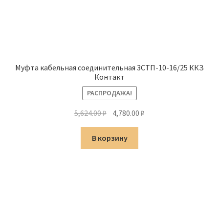
Муфта кабельная соединительная 3СТП-10-16/25 ККЗ
Контакт
РАСПРОДАЖА!
Первоначальная
Текущая
5,624.00
₽
4,780.00
₽
цена
цена:
составляла
4,780.00 ₽.
В корзину
5,624.00 ₽.