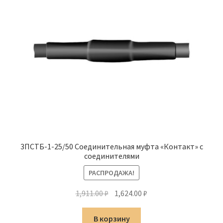
3ПСТБ-1-25/50 Соединительная муфта «Контакт» с
соединителями
РАСПРОДАЖА!
Первоначальная
Текущая
1,911.00
₽
1,624.00
₽
цена
цена:
составляла
1,624.00 ₽.
В корзину