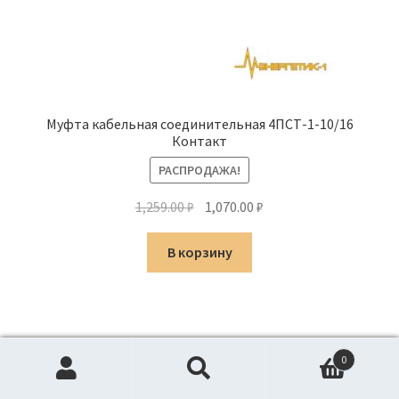
Муфта кабельная соединительная 4ПСТ-1-10/16
Контакт
РАСПРОДАЖА!
Первоначальная
Текущая
1,259.00
₽
1,070.00
₽
цена
цена:
составляла
1,070.00 ₽.
В корзину
1,259.00 ₽.
0
Искать:
Поиск