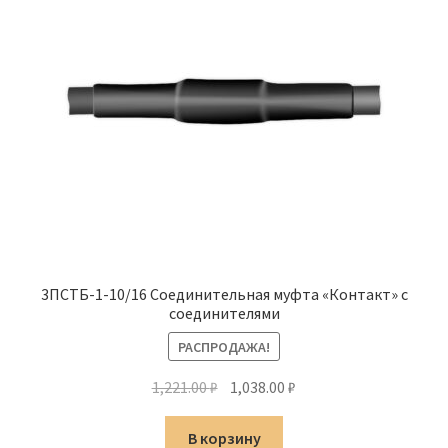
3ПСТБ-1-10/16 Соединительная муфта «Контакт» с
соединителями
РАСПРОДАЖА!
Первоначальная
Текущая
1,221.00
₽
1,038.00
₽
цена
цена:
составляла
1,038.00 ₽.
В корзину