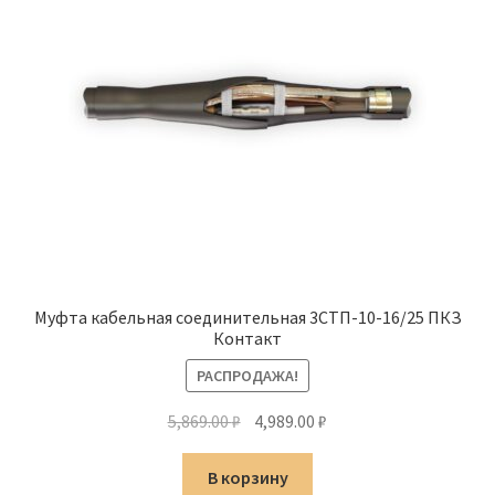
Муфта кабельная соединительная 3СТП-10-16/25 ПКЗ
Контакт
РАСПРОДАЖА!
Первоначальная
Текущая
5,869.00
₽
4,989.00
₽
цена
цена:
составляла
4,989.00 ₽.
В корзину