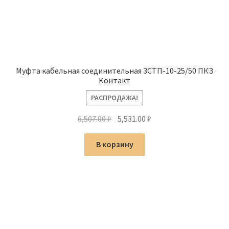
Муфта кабельная соединительная 3СТП-10-25/50 ПКЗ
Контакт
РАСПРОДАЖА!
Первоначальная
Текущая
6,507.00
₽
5,531.00
₽
цена
цена:
составляла
5,531.00 ₽.
В корзину
6,507.00 ₽.