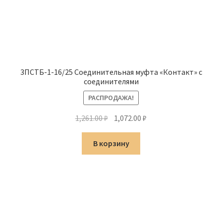
3ПСТБ-1-16/25 Соединительная муфта «Контакт» с
соединителями
РАСПРОДАЖА!
Первоначальная
Текущая
1,261.00
₽
1,072.00
₽
цена
цена:
составляла
1,072.00 ₽.
В корзину
1,261.00 ₽.