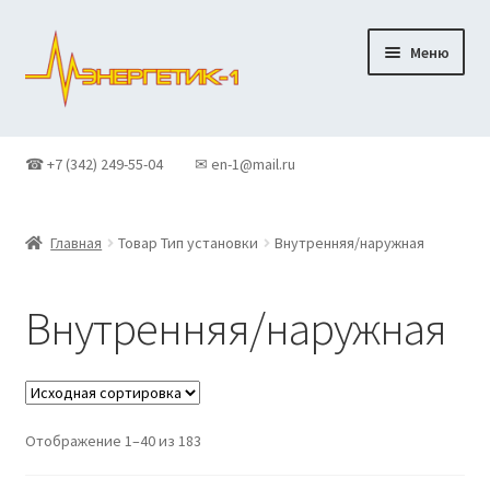
Перейти
Перейти
Меню
к
к
навигации
содержимому
Главная
☎ +7 (342) 249-55-04
✉ en-1@mail.ru
Доставка
Главная
Товар Тип установки
Внутренняя/наружная
Контакты
Корзина
Внутренняя/наружная
Новости
О Компании
Отображение 1–40 из 183
Оформление заказа