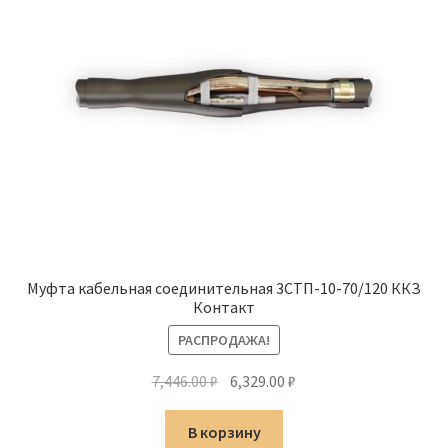
Муфта кабельная соединительная 3СТП-10-70/120 ККЗ
Контакт
РАСПРОДАЖА!
Первоначальная
Текущая
7,446.00
₽
6,329.00
₽
цена
цена:
составляла
6,329.00 ₽.
В корзину