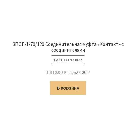
3ПСТ-1-70/120 Соединительная муфта «Контакт» с
соединителями
РАСПРОДАЖА!
Первоначальная
Текущая
1,910.00
₽
1,624.00
₽
цена
цена:
составляла
1,624.00 ₽.
В корзину
1,910.00 ₽.