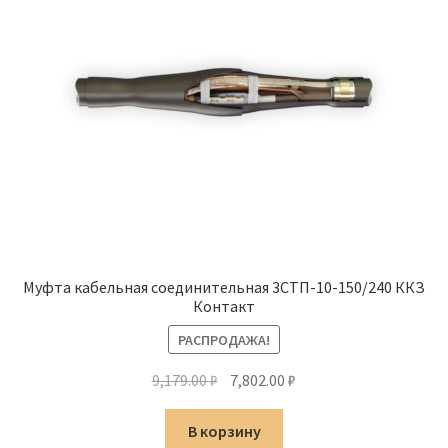
Муфта кабельная соединительная 3СТП-10-150/240 ККЗ
Контакт
РАСПРОДАЖА!
Первоначальная
Текущая
9,179.00
₽
7,802.00
₽
цена
цена:
составляла
7,802.00 ₽.
В корзину