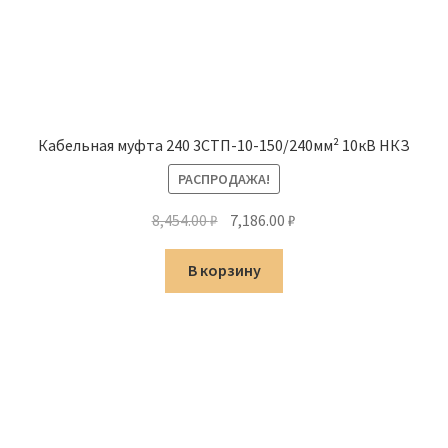
Кабельная муфта 240 3СТП-10-150/240мм² 10кВ НКЗ
РАСПРОДАЖА!
Первоначальная
Текущая
8,454.00
₽
7,186.00
₽
цена
цена:
составляла
7,186.00 ₽.
В корзину
8,454.00 ₽.