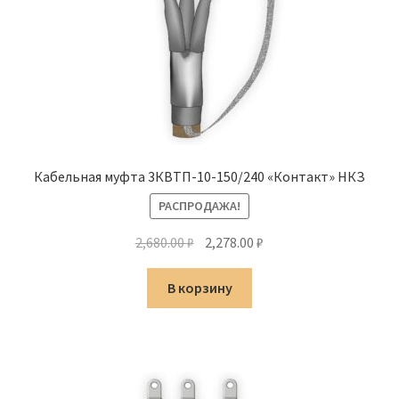
Кабельная муфта 3КВТП-10-150/240 «Контакт» НКЗ
РАСПРОДАЖА!
Первоначальная
Текущая
2,680.00
₽
2,278.00
₽
цена
цена:
составляла
2,278.00 ₽.
В корзину
2,680.00 ₽.