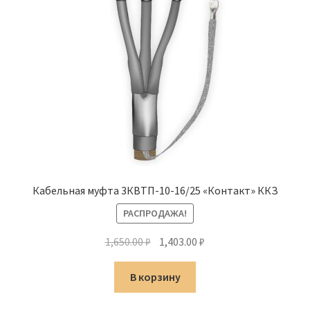
Кабельная муфта 3КВТП-10-16/25 «Контакт» ККЗ
РАСПРОДАЖА!
Первоначальная
Текущая
1,650.00
₽
1,403.00
₽
цена
цена:
составляла
1,403.00 ₽.
В корзину
1,650.00 ₽.