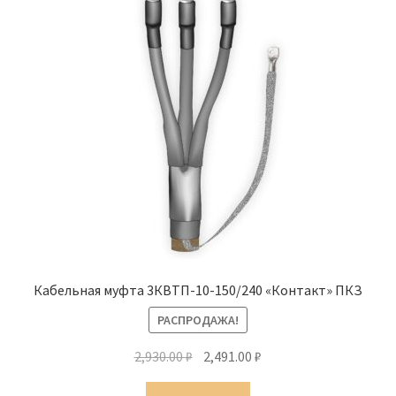
Кабельная муфта 3КВТП-10-150/240 «Контакт» ПКЗ
РАСПРОДАЖА!
Первоначальная
Текущая
2,930.00
₽
2,491.00
₽
цена
цена: