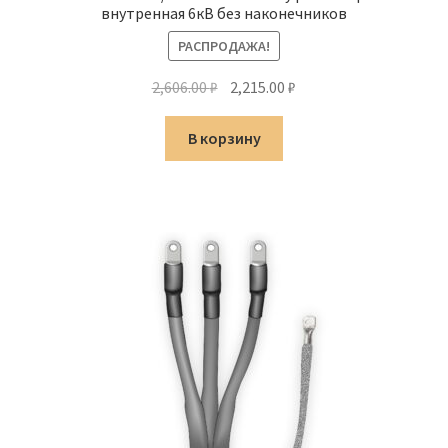
внутренная 6кВ без наконечников
РАСПРОДАЖА!
Первоначальная
Текущая
2,606.00
₽
2,215.00
₽
цена
цена:
составляла
2,215.00 ₽.
В корзину
2,606.00 ₽.