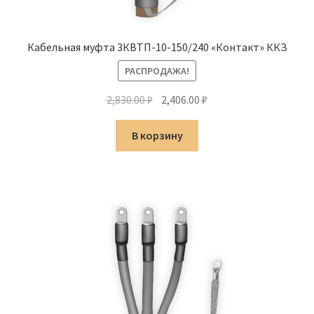
Кабельная муфта 3КВТП-10-150/240 «Контакт» ККЗ
РАСПРОДАЖА!
Первоначальная
Текущая
2,830.00
₽
2,406.00
₽
цена
цена:
составляла
2,406.00 ₽.
В корзину
2,830.00 ₽.