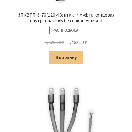
3ПКВТП-6-70/120 «Контакт» Муфта концевая
внутренная 6кВ без наконечников
РАСПРОДАЖА!
Первоначальная
Текущая
1,720.00
₽
1,462.00
₽
цена
цена:
составляла
1,462.00 ₽.
В корзину
1,720.00 ₽.