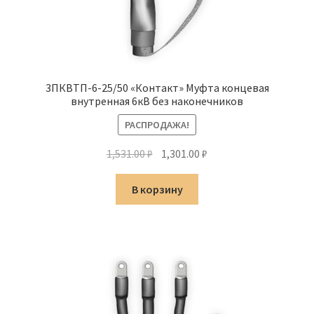
3ПКВТП-6-25/50 «Контакт» Муфта концевая
внутренная 6кВ без наконечников
РАСПРОДАЖА!
Первоначальная
Текущая
1,531.00
₽
1,301.00
₽
цена
цена:
составляла
1,301.00 ₽.
В корзину
1,531.00 ₽.