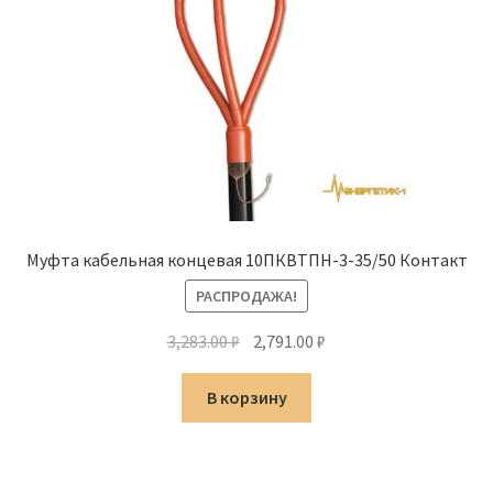
Муфта кабельная концевая 10ПКВТПН-3-35/50 Контакт
РАСПРОДАЖА!
Первоначальная
Текущая
3,283.00
₽
2,791.00
₽
цена
цена:
составляла
2,791.00 ₽.
В корзину
3,283.00 ₽.