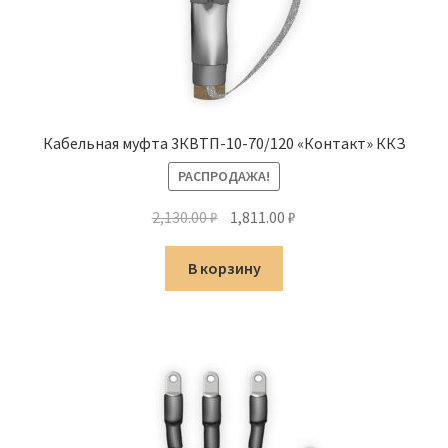
Кабельная муфта 3КВТП-10-70/120 «Контакт» ККЗ
РАСПРОДАЖА!
Первоначальная
Текущая
2,130.00
₽
1,811.00
₽
цена
цена:
составляла
1,811.00 ₽.
В корзину
2,130.00 ₽.