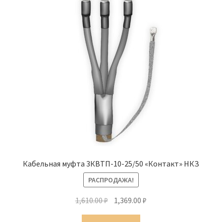
Кабельная муфта 3КВТП-10-25/50 «Контакт» НКЗ
РАСПРОДАЖА!
Первоначальная
Текущая
1,610.00
₽
1,369.00
₽
цена
цена: