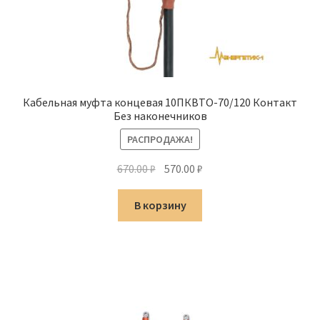
Кабельная муфта концевая 10ПКВТО-70/120 Контакт
Без наконечников
РАСПРОДАЖА!
Первоначальная
Текущая
670.00
₽
570.00
₽
цена
цена:
составляла
570.00 ₽.
В корзину
670.00 ₽.