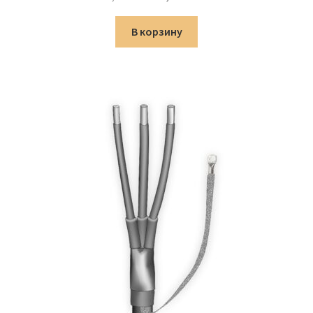
цена
цена:
составляла
2,731.00 ₽.
В корзину
3,213.00 ₽.