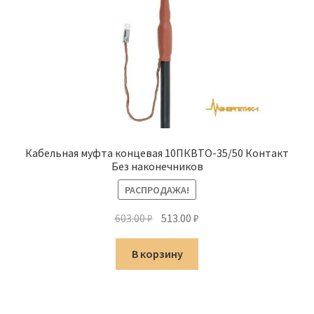
Кабельная муфта концевая 10ПКВТО-35/50 Контакт
Без наконечников
РАСПРОДАЖА!
Первоначальная
Текущая
603.00
₽
513.00
₽
цена
цена:
составляла
513.00 ₽.
В корзину
603.00 ₽.