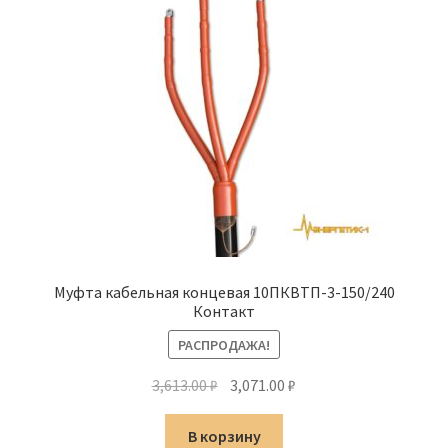
Муфта кабельная концевая 10ПКВТП-3-150/240
Контакт
РАСПРОДАЖА!
Первоначальная
Текущая
3,613.00
₽
3,071.00
₽
цена
цена:
составляла
3,071.00 ₽.
В корзину