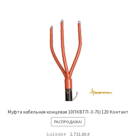
Муфта кабельная концевая 10ПКВТП-3-70/120 Контакт
РАСПРОДАЖА!
Первоначальная
Текущая
3,213.00
₽
2,731.00
₽