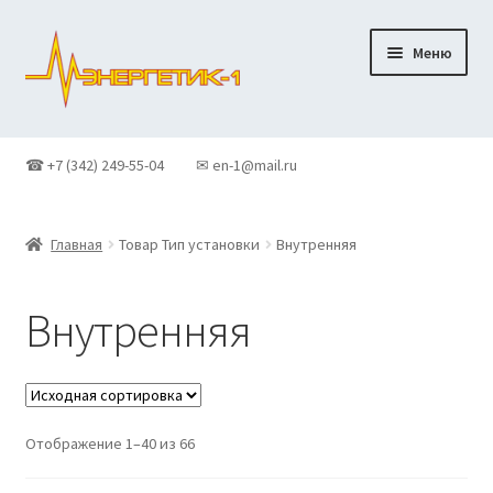
Перейти
Перейти
Меню
к
к
навигации
содержимому
Главная
☎ +7 (342) 249-55-04
✉ en-1@mail.ru
Доставка
Главная
Товар Тип установки
Внутренняя
Контакты
Корзина
Внутренняя
Новости
О Компании
Отображение 1–40 из 66
Оформление заказа