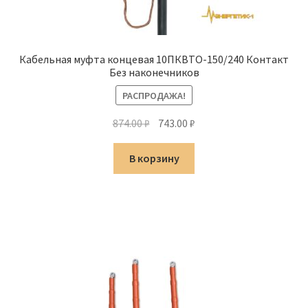
Кабельная муфта концевая 10ПКВТО-150/240 Контакт
Без наконечников
РАСПРОДАЖА!
Первоначальная
Текущая
874.00
₽
743.00
₽
цена
цена:
составляла
743.00 ₽.
В корзину
874.00 ₽.