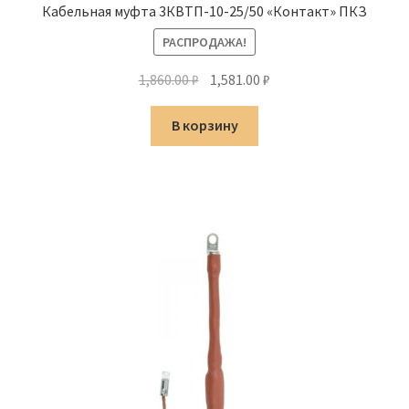
Кабельная муфта 3КВТП-10-25/50 «Контакт» ПКЗ
РАСПРОДАЖА!
Первоначальная
Текущая
1,860.00
₽
1,581.00
₽
цена
цена:
составляла
1,581.00 ₽.
В корзину
1,860.00 ₽.