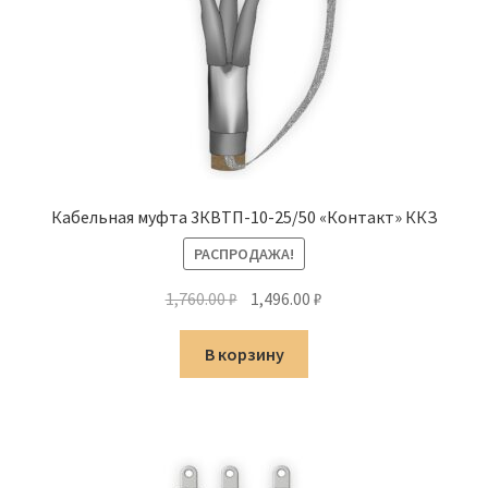
Кабельная муфта 3КВТП-10-25/50 «Контакт» ККЗ
РАСПРОДАЖА!
Первоначальная
Текущая
1,760.00
₽
1,496.00
₽
цена
цена:
составляла
1,496.00 ₽.
В корзину
1,760.00 ₽.