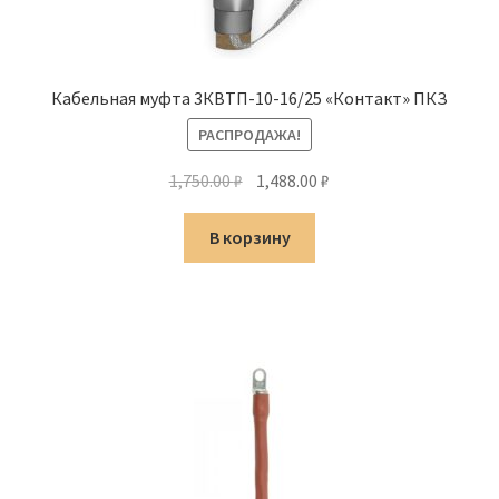
Кабельная муфта 3КВТП-10-16/25 «Контакт» ПКЗ
РАСПРОДАЖА!
Первоначальная
Текущая
1,750.00
₽
1,488.00
₽
цена
цена:
составляла
1,488.00 ₽.
В корзину
1,750.00 ₽.