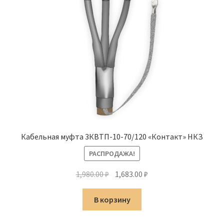
Кабельная муфта 3КВТП-10-70/120 «Контакт» НКЗ
РАСПРОДАЖА!
Первоначальная
Текущая
1,980.00
₽
1,683.00
₽
цена
цена:
составляла
1,683.00 ₽.
В корзину
1,980.00 ₽.