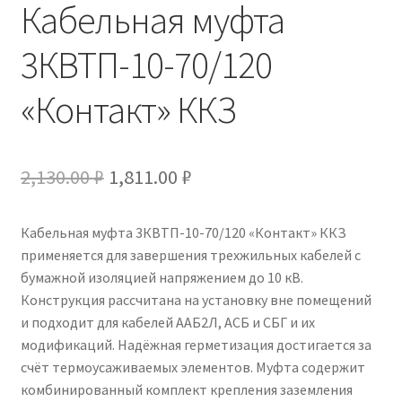
Кабельная муфта
3КВТП-10-70/120
«Контакт» ККЗ
Первоначальная
Текущая
2,130.00
₽
1,811.00
₽
цена
цена:
Кабельная муфта 3КВТП-10-70/120 «Контакт» ККЗ
составляла
1,811.00 ₽.
применяется для завершения трехжильных кабелей с
2,130.00 ₽.
бумажной изоляцией напряжением до 10 кВ.
Конструкция рассчитана на установку вне помещений
и подходит для кабелей ААБ2Л, АСБ и СБГ и их
модификаций. Надёжная герметизация достигается за
счёт термоусаживаемых элементов. Муфта содержит
комбинированный комплект крепления заземления