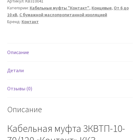
3КВТП-10-
Артикул:
KB310041
Категории:
Кабельные муфты "Контакт"
,
Концевые
,
От 6 до
70/120
10 кВ
,
С бумажной маслопропитанной изоляцией
"Контакт"
Бренд:
Контакт
ККЗ
Описание
Детали
Отзывы (0)
Описание
Кабельная муфта 3КВТП-10-