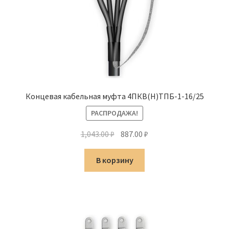
Концевая кабельная муфта 4ПКВ(Н)ТПБ-1-16/25
РАСПРОДАЖА!
Первоначальная
Текущая
1,043.00
₽
887.00
₽
цена
цена:
составляла
887.00 ₽.
В корзину
1,043.00 ₽.