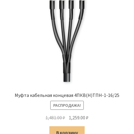
Муфта кабельная концевая 4ПКВ(Н)ТПН-1-16/25
РАСПРОДАЖА!
Первоначальная
Текущая
1,481.00
₽
1,259.00
₽
цена
цена:
составляла
1,259.00 ₽.
В корзину