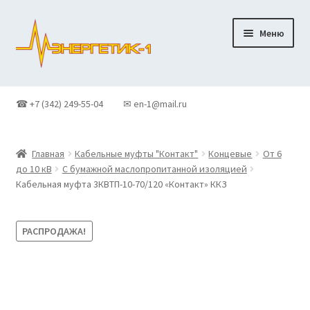
Перейти
Перейти
Меню
к
к
навигации
содержимому
Главная
☎ +7 (342) 249-55-04
✉ en-1@mail.ru
Доставка
Главная
Кабельные муфты "Контакт"
Концевые
От 6
Контакты
до 10 кВ
С бумажной маслопропитанной изоляцией
Кабельная муфта 3КВТП-10-70/120 «Контакт» ККЗ
Корзина
РАСПРОДАЖА!
Новости
О Компании
Оформление заказа