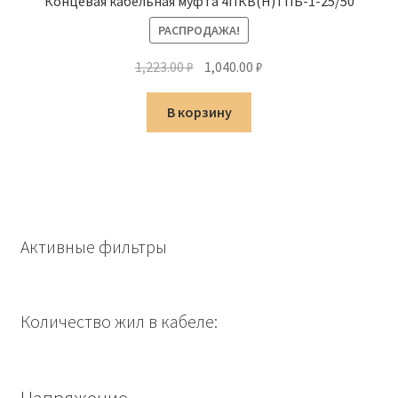
Концевая кабельная муфта 4ПКВ(Н)ТПБ-1-25/50
РАСПРОДАЖА!
Первоначальная
Текущая
1,223.00
₽
1,040.00
₽
цена
цена:
составляла
1,040.00 ₽.
В корзину
1,223.00 ₽.
Активные фильтры
Количество жил в кабеле:
Напряжение