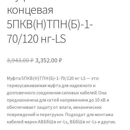
концевая
5ПКВ(Н)ТПН(Б)-1-
70/120 нг-LS
Первоначальная
Текущая
3,943.00
₽
3,352.00
₽
цена
цена:
Муфта 5ПКВ(Н)ТПН(Б)-1-70/120 нг-LS — это
составляла
3,352.00 ₽.
термоусаживаемая муфта для надежного и
3,943.00 ₽.
долговечного соединения силовых кабелей. Она
предназначена для сетей напряжением до 10 кВ и
обеспечивает защиту от влаги, механических
повреждений и перегрузок. Подходит для монтажа
кабелей марок АВБбШв нг-Ls, ВБбШв нг-Ls и других.