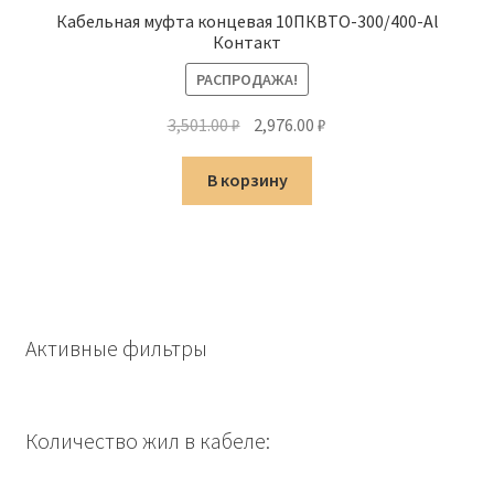
Кабельная муфта концевая 10ПКВТО-300/400-Al
Контакт
РАСПРОДАЖА!
Первоначальная
Текущая
3,501.00
₽
2,976.00
₽
цена
цена:
составляла
2,976.00 ₽.
В корзину
3,501.00 ₽.
Активные фильтры
Количество жил в кабеле: