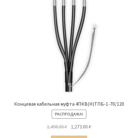
Концевая кабельная муфта 4ПКВ(Н)ТПБ-1-70/120
РАСПРОДАЖА!
Первоначальная
Текущая
1,498.00
₽
1,273.00
₽
цена
цена: