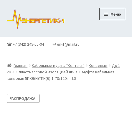
Перейти
Перейти
Меню
к
к
навигации
содержимому
Главная
☎ +7 (342) 249-55-04
✉ en-1@mail.ru
Доставка
Главная
Кабельные муфты "Контакт"
Концевые
До 1
Контакты
кВ
С пластмассовой изоляцией нг-Ls
Муфта кабельная
концевая 5ПКВ(Н)ТПН(Б)-1-70/120 нг-LS
Корзина
РАСПРОДАЖА!
Новости
О Компании
Оформление заказа