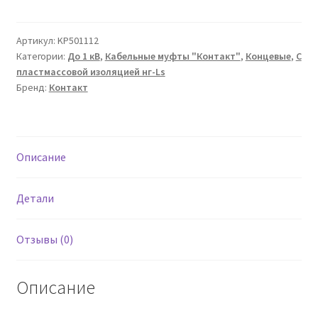
Муфта
кабельная
концевая
Артикул:
KP501112
Категории:
До 1 кВ
,
Кабельные муфты "Контакт"
,
Концевые
,
С
5ПКВ(Н)ТПН(Б)-1-
пластмассовой изоляцией нг-Ls
70/120
Бренд:
Контакт
нг-
LS
Описание
Детали
Отзывы (0)
Описание