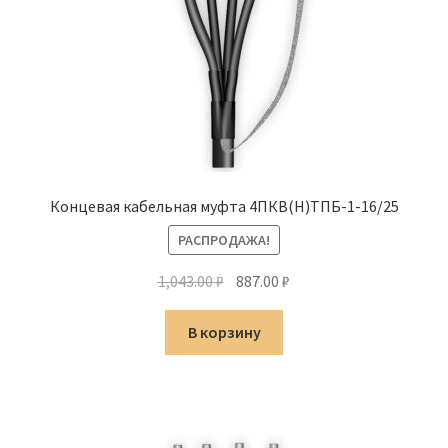
Концевая кабельная муфта 4ПКВ(Н)ТПБ-1-16/25
РАСПРОДАЖА!
Первоначальная
Текущая
1,043.00
₽
887.00
₽
цена
цена:
составляла
887.00 ₽.
В корзину
1,043.00 ₽.