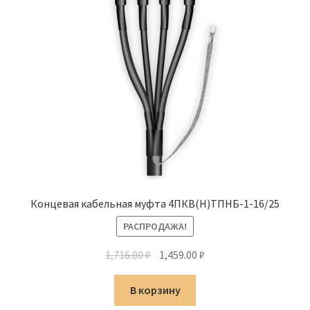
Концевая кабельная муфта 4ПКВ(Н)ТПНБ-1-16/25
РАСПРОДАЖА!
Первоначальная
Текущая
1,716.00
₽
1,459.00
₽
цена
цена:
составляла
1,459.00 ₽.
В корзину
1,716.00 ₽.