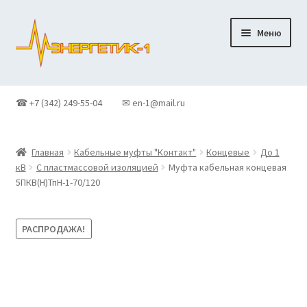
Перейти
Перейти
Меню
к
к
навигации
содержимому
Главная
☎ +7 (342) 249-55-04
✉ en-1@mail.ru
Доставка
Главная
Кабельные муфты "Контакт"
Концевые
До 1
Контакты
кВ
С пластмассовой изоляцией
Муфта кабельная концевая
5ПКВ(Н)ТпН-1-70/120
Корзина
РАСПРОДАЖА!
Новости
О Компании
Оформление заказа