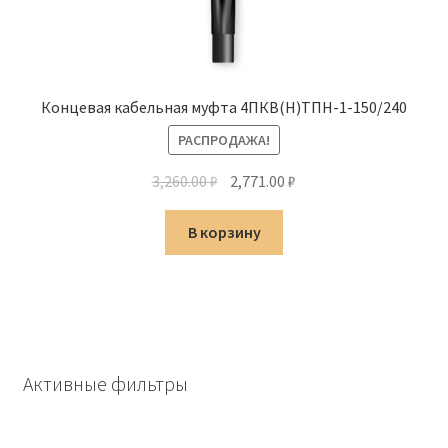
Концевая кабельная муфта 4ПКВ(Н)ТПН-1-150/240
РАСПРОДАЖА!
Первоначальная
Текущая
3,260.00
₽
2,771.00
₽
цена
цена:
составляла
2,771.00 ₽.
В корзину
3,260.00 ₽.
Активные фильтры