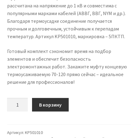
рассчитана на напряжение до 1 кВ и совместима с
популярными марками кабелей (АВВГ, ВВГ, NYM и др.).
Благодаря термоусадке соединение получается
прочным и долговечным, устойчивым к перепадам
температур. Артикул KP501010, маркировка – 5ПКТП.
Готовый комплект сэкономит время на подбор
элементов и обеспечит безопасность
электромонтажных работ. Закажите муфту концевую
термоусаживаемую 70-120 прямо сейчас – идеальное
решение для профессионалов!
Количество
В корзину
товара
Муфта
кабельная
концевая
Артикул:
KP501010