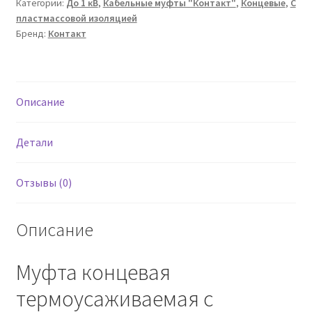
Категории:
До 1 кВ
,
Кабельные муфты "Контакт"
,
Концевые
,
С
5ПКВ(Н)ТпН-1-
пластмассовой изоляцией
70/120
Бренд:
Контакт
Описание
Детали
Отзывы (0)
Описание
Муфта концевая
термоусаживаемая с