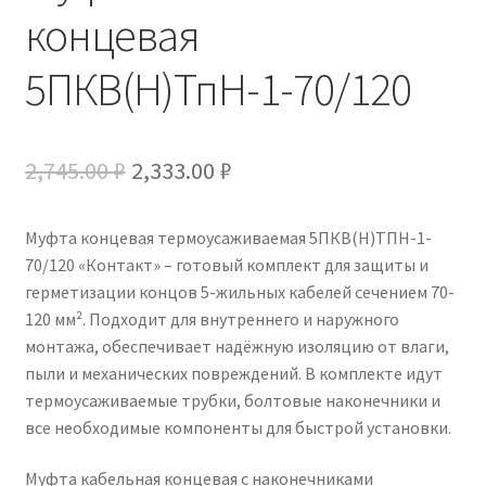
концевая
5ПКВ(Н)ТпН-1-70/120
Первоначальная
Текущая
2,745.00
₽
2,333.00
₽
цена
цена:
Муфта концевая термоусаживаемая 5ПКВ(Н)ТПН-1-
составляла
2,333.00 ₽.
70/120 «Контакт» – готовый комплект для защиты и
2,745.00 ₽.
герметизации концов 5-жильных кабелей сечением 70-
120 мм². Подходит для внутреннего и наружного
монтажа, обеспечивает надёжную изоляцию от влаги,
пыли и механических повреждений. В комплекте идут
термоусаживаемые трубки, болтовые наконечники и
все необходимые компоненты для быстрой установки.
Муфта кабельная концевая с наконечниками