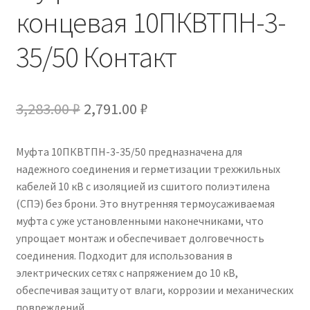
концевая 10ПКВТПН-3-
35/50 Контакт
Первоначальная
Текущая
3,283.00
₽
2,791.00
₽
цена
цена:
Муфта 10ПКВТПН-3-35/50 предназначена для
составляла
2,791.00 ₽.
надежного соединения и герметизации трехжильных
3,283.00 ₽.
кабелей 10 кВ с изоляцией из сшитого полиэтилена
(СПЭ) без брони. Это внутренняя термоусаживаемая
муфта с уже установленными наконечниками, что
упрощает монтаж и обеспечивает долговечность
соединения. Подходит для использования в
электрических сетях с напряжением до 10 кВ,
обеспечивая защиту от влаги, коррозии и механических
повреждений.