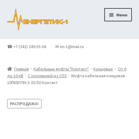
Перейти
Перейти
Меню
к
к
навигации
содержимому
Главная
☎ +7 (342) 249-55-04
✉ en-1@mail.ru
Доставка
Главная
Кабельные муфты "Контакт"
Концевые
От 6
Контакты
до 10 кВ
С изоляцией из СПЭ
Муфта кабельная концевая
10ПКВТПН-3-35/50 Контакт
Корзина
РАСПРОДАЖА!
Новости
О Компании
Оформление заказа