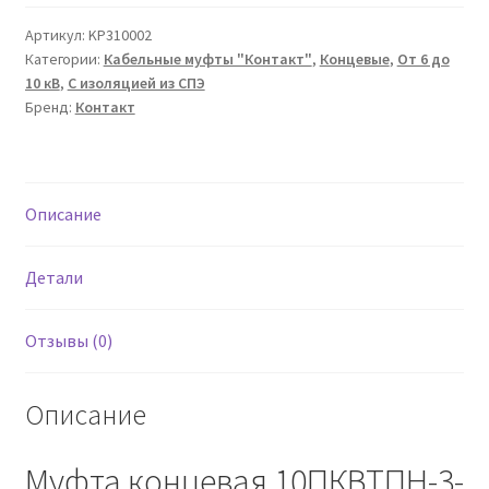
кабельная
концевая
Артикул:
KP310002
Категории:
Кабельные муфты "Контакт"
,
Концевые
,
От 6 до
10ПКВТПН-3-
10 кВ
,
С изоляцией из СПЭ
35/50
Бренд:
Контакт
Контакт
Описание
Детали
Отзывы (0)
Описание
Муфта концевая 10ПКВТПН-3-