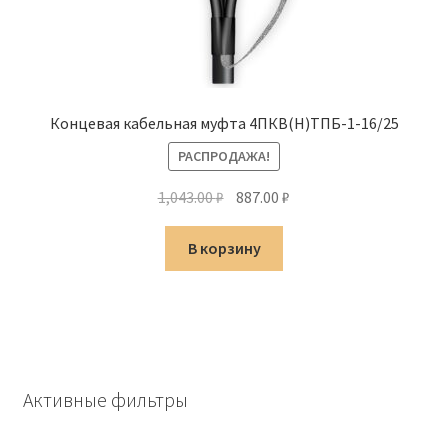
Концевая кабельная муфта 4ПКВ(Н)ТПБ-1-16/25
РАСПРОДАЖА!
Первоначальная
Текущая
1,043.00
₽
887.00
₽
цена
цена:
составляла
887.00 ₽.
В корзину
1,043.00 ₽.
Активные фильтры