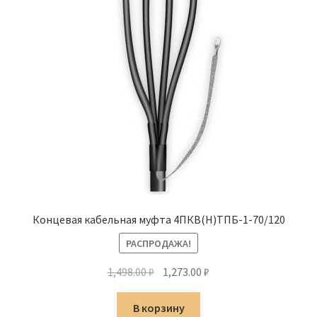
Концевая кабельная муфта 4ПКВ(Н)ТПБ-1-70/120
РАСПРОДАЖА!
Первоначальная
Текущая
1,498.00
₽
1,273.00
₽
цена
цена:
составляла
1,273.00 ₽.
В корзину