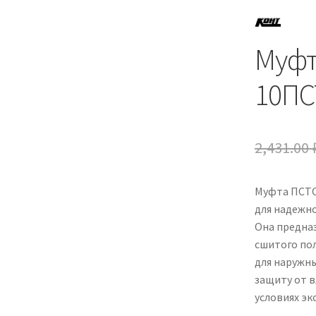
Муфт
10ПС
2,431.00
Муфта ПСТО
для надежно
Она предназ
сшитого пол
для наружн
защиту от в
условиях эк