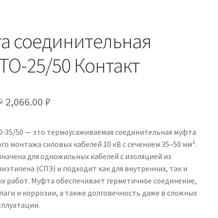
а соединительная
ТО-25/50 Контакт
Первоначальная
Текущая
₽
2,066.00
₽
цена
цена:
‑35/50 — это термоусаживаемая соединительная муфта
составляла
2,066.00 ₽.
го монтажа силовых кабелей 10 кВ с сечением 35–50 мм².
2,431.00 ₽.
начена для одножильных кабелей с изоляцией из
иэтилена (СПЭ) и подходит как для внутренних, так и
ых работ. Муфта обеспечивает герметичное соединение,
лаги и коррозии, а также долговечность даже в сложных
сплуатации.