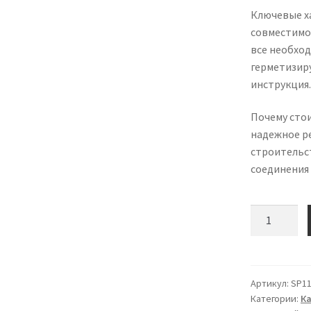
Ключевые ха
совместимос
все необхо
герметизир
инструкция.
Почему сто
надежное р
строительст
соединения
Количество
товара
Муфта
соединител
10ПСТО-25/
Артикул:
SP11
Категории:
К
Контакт