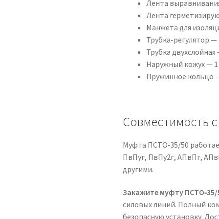
Лента выравнивания
Лента герметизирую
Манжета для изоляци
Трубка-регулятор — 
Трубка двухслойная 
Наружный кожух — 1
Пружинное кольцо —
Совместимость с
Муфта ПСТО‑35/50 работает
ПвПуг, ПвПу2г, АПвПг, АПв
другими.
Закажите муфту ПСТО‑35/
силовых линий. Полный ко
безопасную установку. До