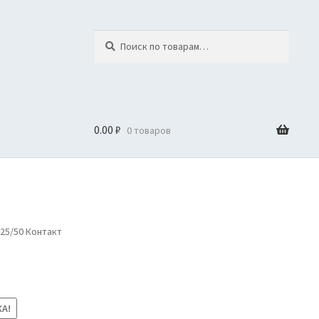
Искать:
Поиск
0.00
₽
0 товаров
25/50 Контакт
А!