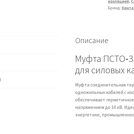
изоляцией
,
С
Бренд:
Конта
Описание
Муфта ПСТО‑3
для силовых к
)
Муфта соединительная те
одножильных кабелей с изо
обеспечивает герметичное 
напряжением до 10 кВ. Иде
энергетике, промышленнос