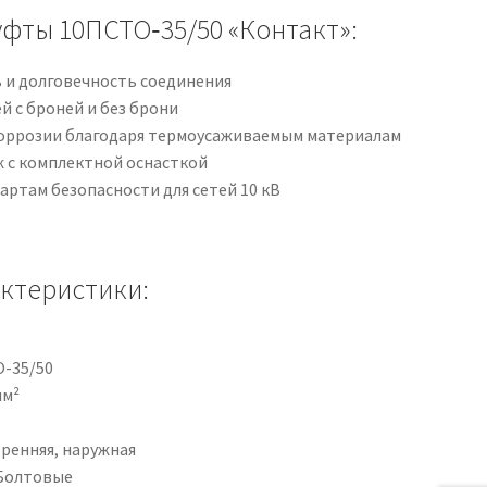
фты 10ПСТО‑35/50 «Контакт»:
 и долговечность соединения
й с броней и без брони
коррозии благодаря термоусаживаемым материалам
 с комплектной оснасткой
артам безопасности для сетей 10 кВ
актеристики:
-35/50
мм²
ренняя, наружная
Болтовые