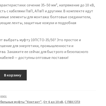
рактеристики: сечение 35–50 мм², напряжение до 10 кВ,
ть с кабелями ПвП, АПвП и другими. В комплекте идут
димые элементы для монтажа: болтовые соединители,
ующие ленты, защитные кожухи и подробная
ит выбрать муфту 10ПСТО‑35/50? Это простое и
ешение для энергетики, промышленности и
ва. Закажите ее сейчас для быстрого и безопасного
 кабелей — доступны оптовые поставки!
В корзину
ьная
50
0001
абельные муфты "Контакт"
,
От 6 до 10 кВ
,
С ПВХ/СПЭ