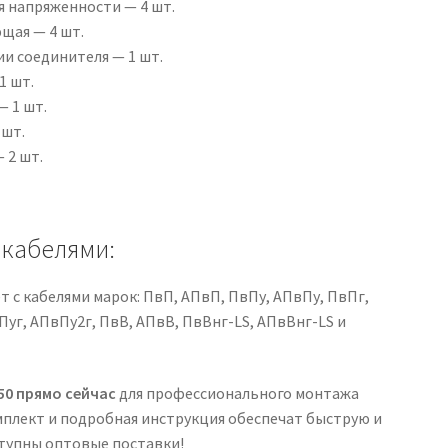
 напряженности — 4 шт.
щая — 4 шт.
и соединителя — 1 шт.
1 шт.
— 1 шт.
 шт.
 2 шт.
 кабелями:
 с кабелями марок: ПвП, АПвП, ПвПу, АПвПу, ПвПг,
Пуг, АПвПу2г, ПвВ, АПвВ, ПвВнг-LS, АПвВнг-LS и
50 прямо сейчас
для профессионального монтажа
мплект и подробная инструкция обеспечат быструю и
ступны оптовые поставки!