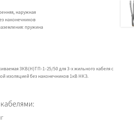
ренняя, наружная
без наконечников
заземления: пружина
ваемая 3КВ(Н)ТП-1-25/50 для 3-х жильного кабеля с
й изоляцией без наконечников 1кВ НКЗ.
 кабелями:
НГ