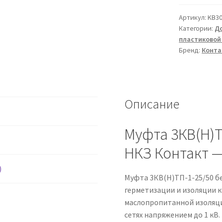
муфта
3КВ(Н)ТП-1
Артикул:
KB30
Категории:
До
25/50
пластиковой
Контакт
Бренд:
Конта
(НКЗ
не
паянный
комплект
Описание
заземления)
Муфта 3КВ(Н)Т
НКЗ Контакт 
)
Муфта 3КВ(Н)ТП-1-25/50 б
герметизации и изоляции к
маслопропитанной изоляци
сетях напряжением до 1 кВ