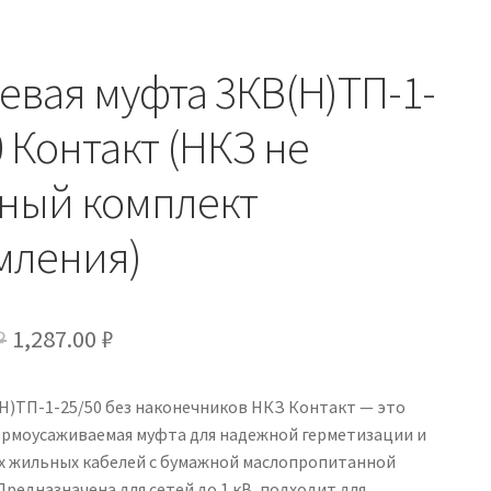
евая муфта 3КВ(Н)ТП-1-
0 Контакт (НКЗ не
ный комплект
мления)
Первоначальная
Текущая
₽
1,287.00
₽
цена
цена:
Н)ТП-1-25/50 без наконечников НКЗ Контакт — это
составляла
1,287.00 ₽.
ермоусаживаемая муфта для надежной герметизации и
1,514.00 ₽.
-х жильных кабелей с бумажной маслопропитанной
Предназначена для сетей до 1 кВ, подходит для