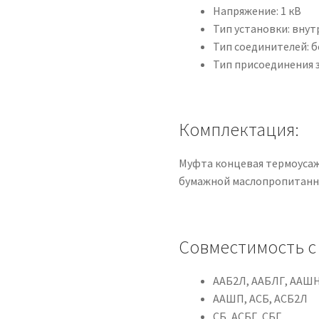
Напряжение: 1 кВ
Тип установки: внут
Тип соединителей: 
Тип присоединения 
Комплектация:
Муфта концевая термоусажи
бумажной маслопропитанно
Совместимость с
ААБ2Л, ААБЛГ, ААШ
ААШП, АСБ, АСБ2Л
СБ, АСБГ, СБГ