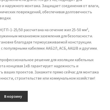
о и наружного монтажа. Защищает соединения от влаги,
анических повреждений, обеспечивая долговечность
водки.
)ТП-1-25/50 рассчитана на сечение жил 25-50 мм²,
ружинным механизмом заземления для безопасности.
становке благодаря термоусаживаемой конструкции.
с популярными кабелями: ААБ2Л, АСБ, ААШВ и другими.
профессиональное решение для изоляции кабельных
фта концевая 1кВ гарантирует надежность и
ь ваших проектов. Закажите прямо сейчас для монтажа
нности, строительстве или коммунальном хозяйстве!
В корзину