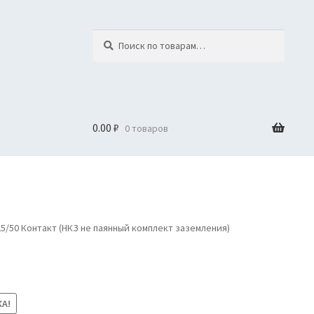
Искать:
Поиск
0.00
₽
0 товаров
5/50 Контакт (НКЗ не паянный комплект заземления)
А!