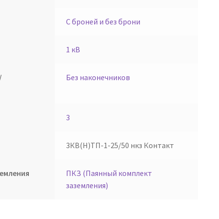
С броней и без брони
1 кВ
/
Без наконечников
3
3КВ(Н)ТП-1-25/50 нкз Контакт
земления
ПКЗ (Паянный комплект
заземления)