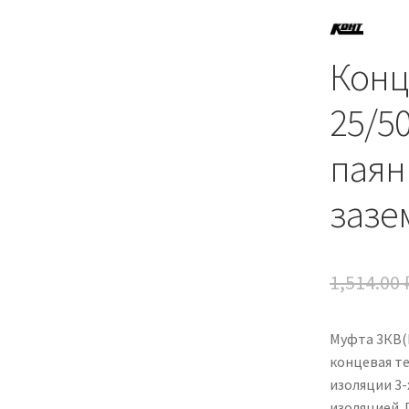
Конц
25/5
паян
зазе
1,514.00
Муфта 3КВ(
концевая т
изоляции 3
изоляцией. 