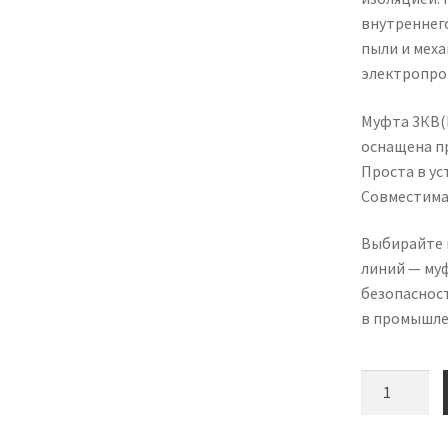
внутреннег
пыли и мех
электропро
Муфта 3КВ(Н
оснащена п
Проста в у
Совместима 
Выбирайте 
линий — му
безопасност
в промышле
Количество
товара
Концевая