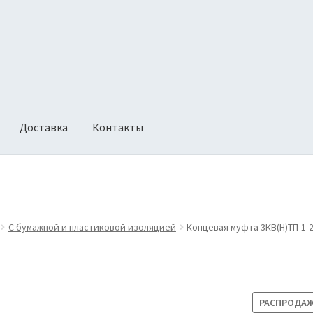
Доставка
Контакты
ии
Оформление заказа
Политика возврата
С бумажной и пластиковой изоляцией
Концевая муфта 3КВ(Н)ТП-1-2
РАСПРОДАЖ