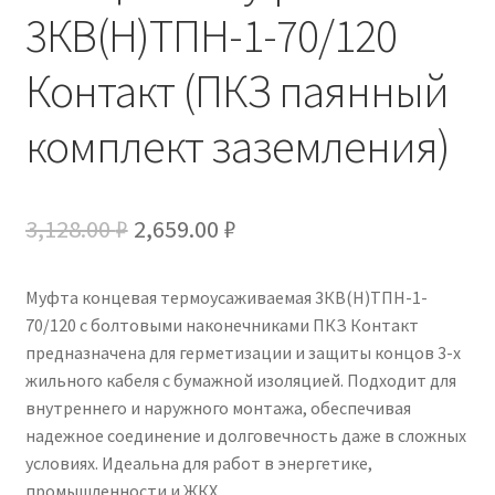
3КВ(Н)ТПН-1-70/120
Контакт (ПКЗ паянный
комплект заземления)
Первоначальная
Текущая
3,128.00
₽
2,659.00
₽
цена
цена:
Муфта концевая термоусаживаемая 3КВ(Н)ТПН-1-
составляла
2,659.00 ₽.
70/120 с болтовыми наконечниками ПКЗ Контакт
3,128.00 ₽.
предназначена для герметизации и защиты концов 3-х
жильного кабеля с бумажной изоляцией. Подходит для
внутреннего и наружного монтажа, обеспечивая
надежное соединение и долговечность даже в сложных
условиях. Идеальна для работ в энергетике,
промышленности и ЖКХ.