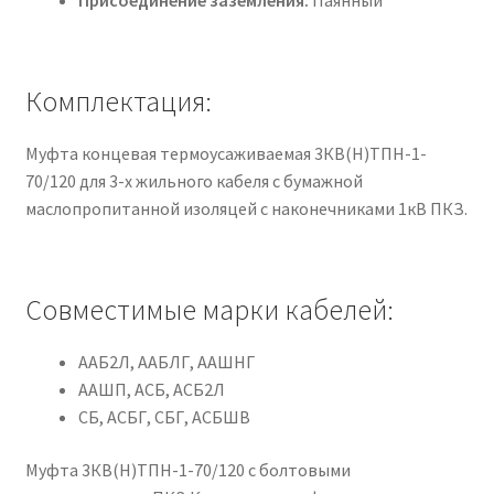
Комплектация:
Муфта концевая термоусаживаемая 3КВ(Н)ТПН-1-
70/120 для 3-х жильного кабеля с бумажной
маслопропитанной изоляцей с наконечниками 1кВ ПКЗ.
Совместимые марки кабелей:
ААБ2Л, ААБЛГ, ААШНГ
ААШП, АСБ, АСБ2Л
СБ, АСБГ, СБГ, АСБШВ
Муфта 3КВ(Н)ТПН-1-70/120 с болтовыми