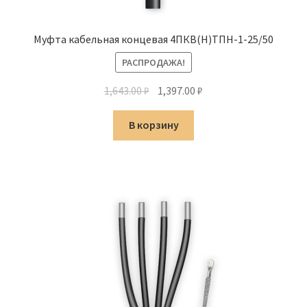
Муфта кабельная концевая 4ПКВ(Н)ТПН-1-25/50
РАСПРОДАЖА!
Первоначальная
Текущая
1,643.00
₽
1,397.00
₽
цена
цена:
составляла
1,397.00 ₽.
В корзину
1,643.00 ₽.