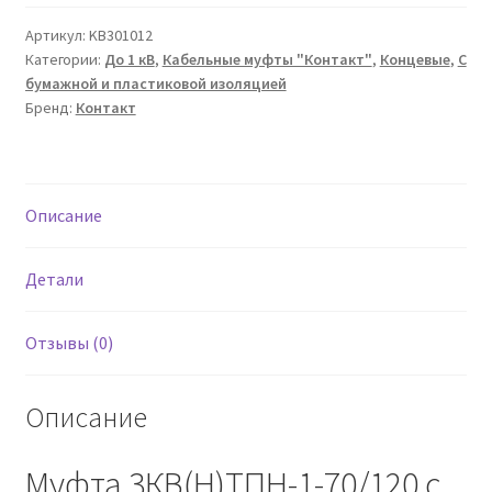
муфта
3КВ(Н)ТПН-1-
Артикул:
KB301012
Категории:
До 1 кВ
,
Кабельные муфты "Контакт"
,
Концевые
,
С
70/120
бумажной и пластиковой изоляцией
Контакт
Бренд:
Контакт
(ПКЗ
паянный
комплект
заземления)
Описание
Детали
Отзывы (0)
Описание
Муфта 3КВ(Н)ТПН-1-70/120 с