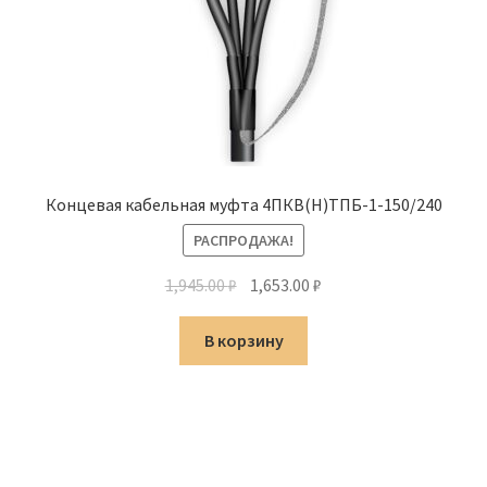
Концевая кабельная муфта 4ПКВ(Н)ТПБ-1-150/240
РАСПРОДАЖА!
Первоначальная
Текущая
1,945.00
₽
1,653.00
₽
цена
цена:
составляла
1,653.00 ₽.
В корзину
1,945.00 ₽.