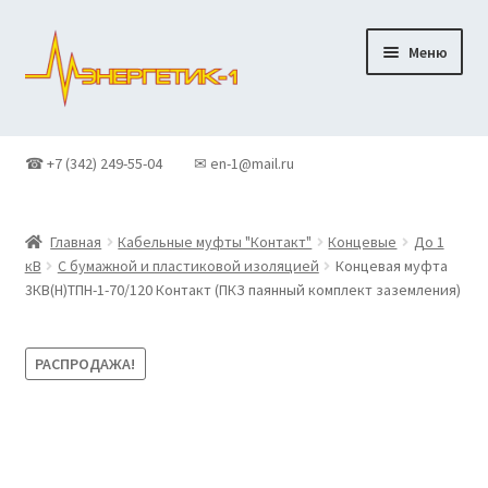
Перейти
Перейти
Меню
к
к
навигации
содержимому
Главная
☎ +7 (342) 249-55-04
✉ en-1@mail.ru
Доставка
Главная
Кабельные муфты "Контакт"
Концевые
До 1
Контакты
кВ
С бумажной и пластиковой изоляцией
Концевая муфта
3КВ(Н)ТПН-1-70/120 Контакт (ПКЗ паянный комплект заземления)
Корзина
РАСПРОДАЖА!
Новости
О Компании
Оформление заказа