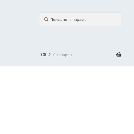
Искать:
Поиск
0.00
₽
0 товаров