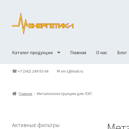
Перейти
Перейти
к
к
навигации
содержимому
Каталог продукции
Главная
О нас
Блог
Главная
Доставка
Контакты
Корзина
Новости
О Компан
☎ +7 (342) 249-55-04
✉ en-1@mail.ru
Политики конфиденциальности
Продукция
Главная
Металлоконструкции для ЛЭП
Мет
Активные фильтры