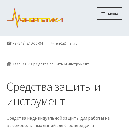
Перейти
Перейти
Меню
к
к
навигации
содержимому
Главная
☎ +7 (342) 249-55-04
✉ en-1@mail.ru
Доставка
Главная
Средства защиты и инструмент
Контакты
Корзина
Средства защиты и
инструмент
Новости
О Компании
Средства индивидуальной защиты для работы на
высоковольтных линий электропередач и
Оформление заказа