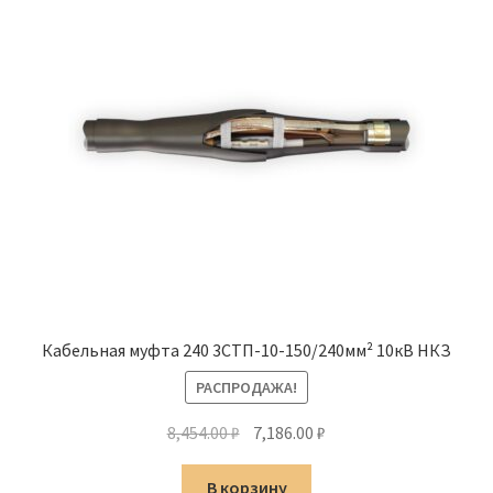
Кабельная муфта 240 3СТП-10-150/240мм² 10кВ НКЗ
РАСПРОДАЖА!
Первоначальная
Текущая
8,454.00
₽
7,186.00
₽
цена
цена:
составляла
7,186.00 ₽.
В корзину