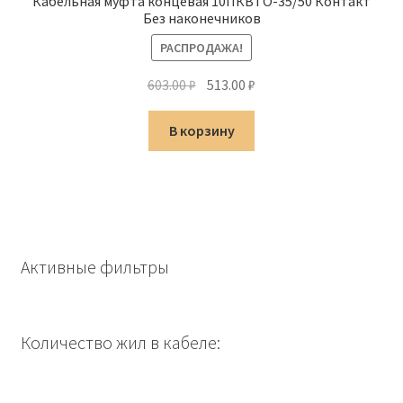
Кабельная муфта концевая 10ПКВТО-35/50 Контакт
Без наконечников
РАСПРОДАЖА!
Первоначальная
Текущая
603.00
₽
513.00
₽
цена
цена:
составляла
513.00 ₽.
В корзину
603.00 ₽.
Активные фильтры
Количество жил в кабеле: