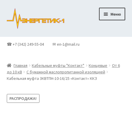
Перейти
Перейти
Меню
к
к
навигации
содержимому
Главная
☎ +7 (342) 249-55-04
✉ en-1@mail.ru
Доставка
Главная
Кабельные муфты "Контакт"
Концевые
От 6
Контакты
до 10 кВ
С бумажной маслопропитанной изоляцией
Кабельная муфта 3КВТПН-10-16/25 «Контакт» ККЗ
Корзина
РАСПРОДАЖА!
Новости
О Компании
Оформление заказа