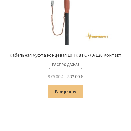
Кабельная муфта концевая 10ПКВТО-70/120 Контакт
РАСПРОДАЖА!
Первоначальная
Текущая
979.00
₽
832.00
₽
цена
цена:
составляла
832.00 ₽.
В корзину
979.00 ₽.