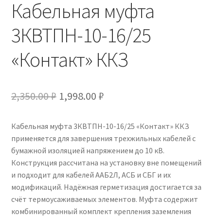
Кабельная муфта
3КВТПН-10-16/25
«Контакт» ККЗ
Первоначальная
Текущая
2,350.00
₽
1,998.00
₽
цена
цена:
Кабельная муфта 3КВТПН-10-16/25 «Контакт» ККЗ
составляла
1,998.00 ₽.
применяется для завершения трехжильных кабелей с
2,350.00 ₽.
бумажной изоляцией напряжением до 10 кВ.
Конструкция рассчитана на установку вне помещений
и подходит для кабелей ААБ2Л, АСБ и СБГ и их
модификаций. Надёжная герметизация достигается за
счёт термоусаживаемых элементов. Муфта содержит
комбинированный комплект крепления заземления