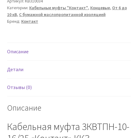
3КВТПН-10-
Артикул:
KB310034
Категории:
Кабельные муфты "Контакт"
,
Концевые
,
От 6 до
16/25
10 кВ
,
С бумажной маслопропитанной изоляцией
"Контакт"
Бренд:
Контакт
ККЗ
Описание
Детали
Отзывы (0)
Описание
Кабельная муфта 3КВТПН-10-