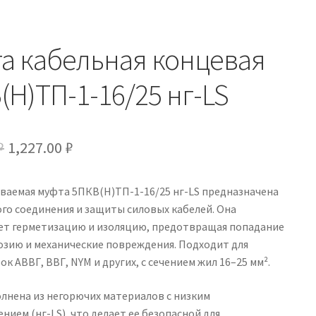
а кабельная концевая
(Н)ТП-1-16/25 нг-LS
Первоначальная
Текущая
₽
1,227.00
₽
цена
цена:
ваемая муфта 5ПКВ(Н)ТП-1-16/25 нг-LS предназначена
составляла
1,227.00 ₽.
го соединения и защиты силовых кабелей. Она
1,443.00 ₽.
ет герметизацию и изоляцию, предотвращая попадание
озию и механические повреждения. Подходит для
ок АВВГ, ВВГ, NYM и других, с сечением жил 16–25 мм².
лнена из негорючих материалов с низким
ием (нг-LS), что делает ее безопасной для