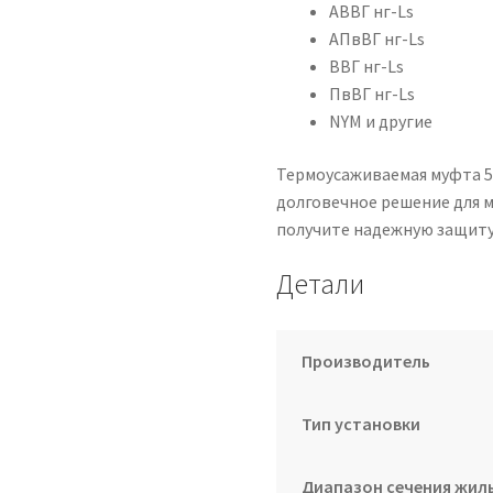
АВВГ нг-Ls
АПвВГ нг-Ls
ВВГ нг-Ls
ПвВГ нг-Ls
NYM и другие
Термоусаживаемая муфта 5
долговечное решение для м
получите надежную защиту
Детали
Производитель
Тип установки
Диапазон сечения жил