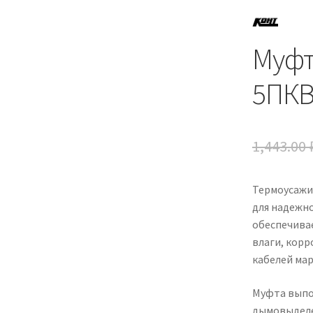
Муфт
5ПКВ
1,443.00
Термоусажи
для надежно
обеспечива
влаги, корр
кабелей мар
Муфта выпо
дымовыделен