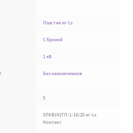
Пластик нг-Ls
С броней
1 кВ
/
Без наконечников
5
5ПКВ(Н)ТП-1-16/25 нг-Ls
Контакт