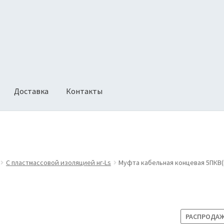
Доставка
Контакты
ии
Оформление заказа
Политика возврата
С пластмассовой изоляцией нг-Ls
Муфта кабельная концевая 5ПКВ(Н
РАСПРОДАЖ