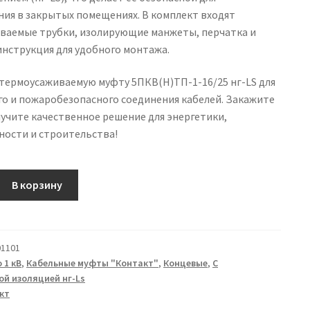
ия в закрытых помещениях. В комплект входят
ваемые трубки, изолирующие манжеты, перчатка и
нструкция для удобного монтажа.
термоусаживаемую муфту 5ПКВ(Н)ТП-1-16/25 нг-LS для
го и пожаробезопасного соединения кабелей. Закажите
лучите качественное решение для энергетики,
ости и строительства!
В корзину
1101
 1 кВ
,
Кабельные муфты "Контакт"
,
Концевые
,
С
1-
й изоляцией нг-Ls
кт