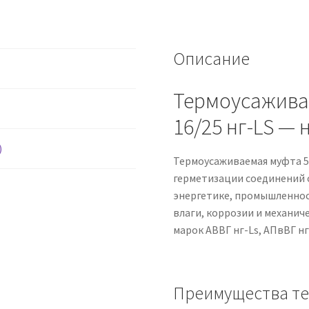
LS
Описание
Термоусажива
16/25 нг-LS —
)
Термоусаживаемая муфта 5
герметизации соединений 
энергетике, промышленнос
влаги, коррозии и механич
марок АВВГ нг-Ls, АПвВГ нг
Преимущества те