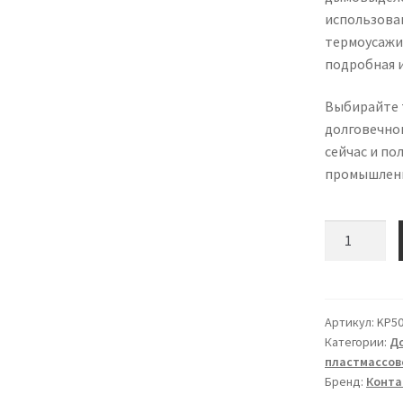
использован
термоусажи
подробная и
Выбирайте 
долговечно
сейчас и по
промышленн
Количество
товара
Муфта
кабельная
концевая
Артикул:
KP50
Категории:
До
5ПКВ(Н)ТП-
пластмассово
16/25
Бренд:
Конта
нг-