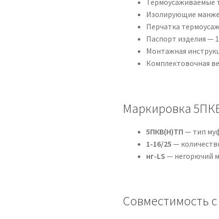
Термоусаживаемые т
Изолирующие манжет
Перчатка термоусаж
Паспорт изделия — 1
Монтажная инструкц
Комплектовочная ве
Маркировка 5ПКВ(
5ПКВ(Н)ТП
— тип му
1-16/25
— количество
нг-LS
— негорючий м
Совместимость с