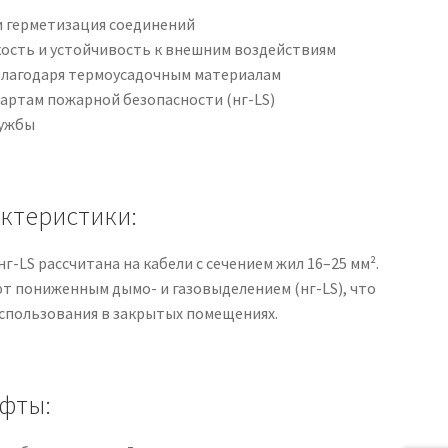
и герметизация соединений
ость и устойчивость к внешним воздействиям
благодаря термоусадочным материалам
артам пожарной безопасности (нг-LS)
лужбы
актеристики:
г-LS рассчитана на кабели с сечением жил 16–25 мм².
 пониженным дымо- и газовыделением (нг-LS), что
использования в закрытых помещениях.
фты: