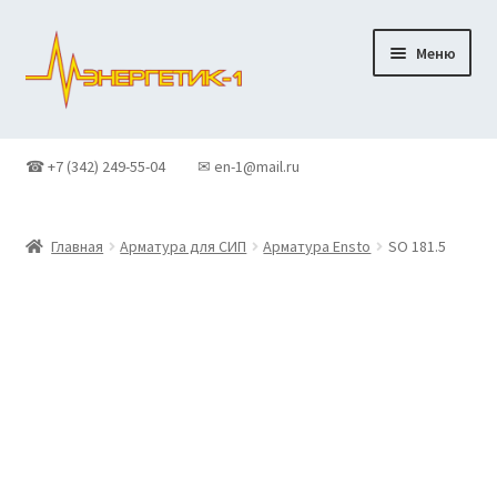
Перейти
Перейти
Меню
к
к
навигации
содержимому
Главная
☎ +7 (342) 249-55-04
✉ en-1@mail.ru
Доставка
Главная
Арматура для СИП
Арматура Ensto
SO 181.5
Контакты
Корзина
Новости
О Компании
Оформление заказа